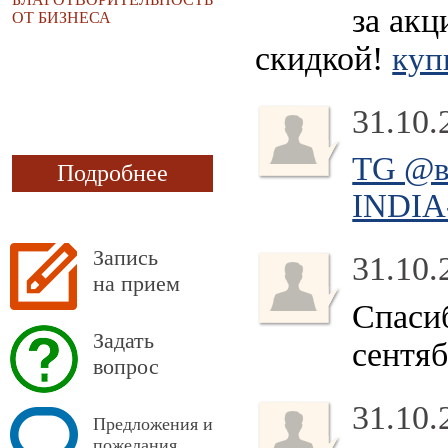
за акц
ОТ БИЗНЕСА
скидкой!
куп
31.10.
TG @в
Подробнее
INDI
Запись
31.10.
на прием
Спасиб
Задать
сентяб
вопрос
31.10.
Предложения и
пожелания