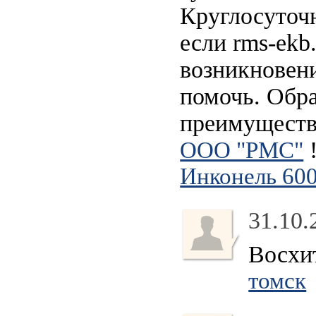
Круглосуточн
если rms-ekb
возникновени
помочь. Обра
преимущества
!
ООО "РМС"
Инконель 60
31.10.
Восхи
томск