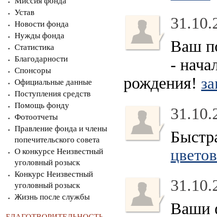
Миссия фонда
Устав
31.10.
Новости фонда
Нужды фонда
Ваш по
Статистика
Благодарности
- нача
Спонсоры
рождения!
за
Официальные данные
Поступления средств
Помощь фонду
31.10.
Фотоотчеты
Правление фонда и члены
Быстр
попечительского совета
цветов
О конкурсе Неизвестный
уголовный розыск
Конкурс Неизвестный
31.10.
уголовный розыск
Жизнь после службы
Ваши 
БЛАГОТВОРИТЕЛЬНОСТЬ