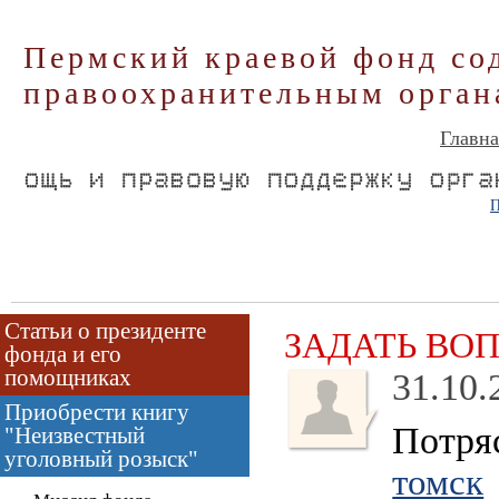
Пермский краевой фонд со
правоохранительным орган
Главна
П
Статьи о президенте
ЗАДАТЬ ВО
фонда и его
помощниках
31.10.
Приобрести книгу
Потря
"Неизвестный
уголовный розыск"
томск