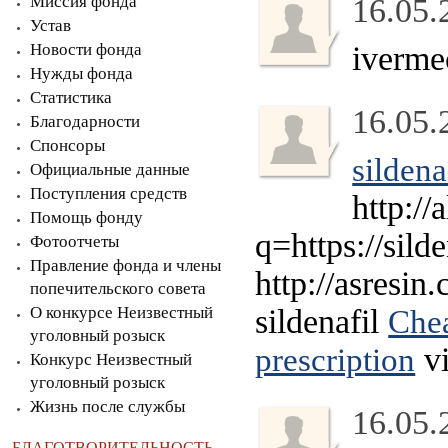
Миссия фонда
16.05.
Устав
Новости фонда
iverme
Нужды фонда
Статистика
16.05.
Благодарности
Спонсоры
sildena
Официальные данные
Поступления средств
http://
Помощь фонду
q=https://sild
Фотоотчеты
Правление фонда и члены
http://asresi
попечительского совета
О конкурсе Неизвестный
sildenafil
Chea
уголовный розыск
vi
prescription
Конкурс Неизвестный
уголовный розыск
Жизнь после службы
16.05.
БЛАГОТВОРИТЕЛЬНОСТЬ