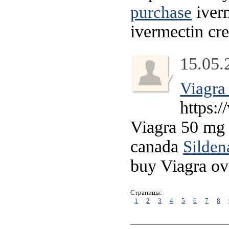
iver
purchase
ivermectin c
15.05.
Viagra 
https:
Viagra 50 mg o
canada
Silden
buy Viagra ov
Страницы:
1
2
3
4
5
6
7
8