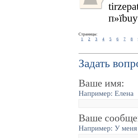
tirzepa
п»їbuy 
Страницы:
1
2
3
4
5
6
7
8
Задать вопр
Ваше имя:
Например: Елена
Ваше сообще
Например: У меня 