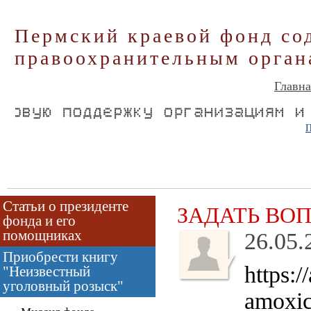
Пермский краевой фонд со
правоохранительным орган
Главна
П
Статьи о президенте
ЗАДАТЬ ВО
фонда и его
помощниках
26.05.
Приобрести книгу
https:
"Неизвестный
уголовный розыск"
amoxic