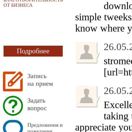
downlo
ОТ БИЗНЕСА
simple tweeks
know where yo
26.05.
Подробнее
strome
[url=ht
Запись
на прием
26.05.
Задать
Excell
вопрос
taking 
appreciate yo
Предложения и
пожелания