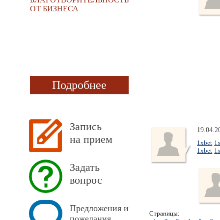
ОТ БИЗНЕСА
Подробнее
Запись
19.04.2
на прием
1xbet
1
1xbet
1
Задать
вопрос
Предложения и
Страницы:
пожелания