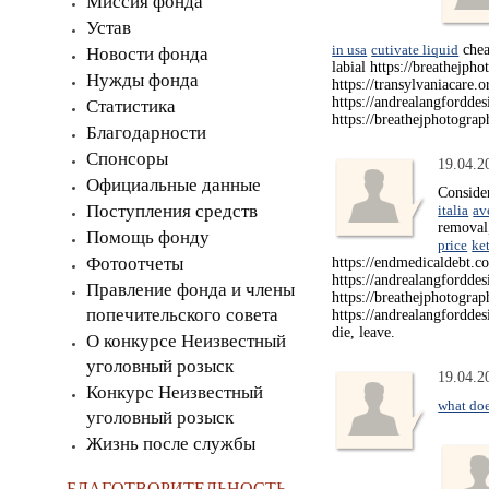
Миссия фонда
Устав
in usa
cutivate liquid
chea
Новости фонда
labial https://breathejp
Нужды фонда
https://transylvaniacare.
https://andrealangfordde
Статистика
https://breathejphotograp
Благодарности
Спонсоры
19.04.2
Официальные данные
Conside
Поступления средств
italia
av
remova
Помощь фонду
price
ke
Фотоотчеты
https://endmedicaldebt.c
https://andrealangfordde
Правление фонда и члены
https://breathejphotogra
попечительского совета
https://andrealangfordde
die, leave.
О конкурсе Неизвестный
уголовный розыск
19.04.2
Конкурс Неизвестный
what doe
уголовный розыск
Жизнь после службы
БЛАГОТВОРИТЕЛЬНОСТЬ