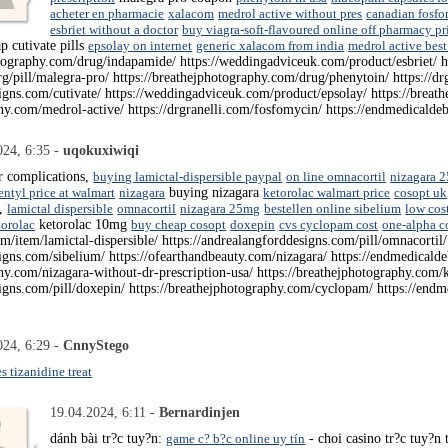
acheter en pharmacie
xalacom
medrol active without pres
canadian fosf
esbriet without a doctor
buy viagra-soft-flavoured online off pharmacy pr
p cutivate pills
epsolay on internet
generic xalacom from india
medrol active best
hotography.com/drug/indapamide/ https://weddingadviceuk.com/product/esbriet/ h
org/pill/malegra-pro/ https://breathejphotography.com/drug/phenytoin/ https://d
signs.com/cutivate/ https://weddingadviceuk.com/product/epsolay/ https://brea
hy.com/medrol-active/ https://drgranelli.com/fosfomycin/ https://endmedicaldebt.
024, 6:35 -
uqokuxiwiqi
r complications,
buying lamictal-dispersible paypal
on line omnacortil
nizagara 
entyl price at walmart
nizagara
buying nizagara
ketorolac walmart price
cosopt uk
l,
lamictal dispersible
omnacortil
nizagara 25mg
bestellen online sibelium
low cos
torolac
ketorolac 10mg
buy cheap cosopt
doxepin
cvs cyclopam cost
one-alpha 
om/item/lamictal-dispersible/ https://andrealangforddesigns.com/pill/omnacorti
signs.com/sibelium/ https://ofearthandbeauty.com/nizagara/ https://endmedicald
phy.com/nizagara-without-dr-prescription-usa/ https://breathejphotography.com/
signs.com/pill/doxepin/ https://breathejphotography.com/cyclopam/ https://end
024, 6:29 -
CnnyStego
s tizanidine treat
19.04.2024, 6:11 -
Bernardinjen
dánh bài tr?c tuy?n:
game c? b?c online uy tín
- choi casino tr?c tuy?n 