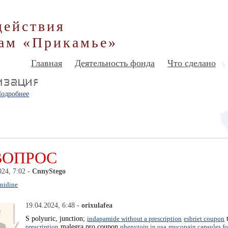
действия
ам «Прикамье»
Главная
Деятельность фонда
Что сделано
одробнее
ВОПРОС
024, 7:02 -
CnnyStego
anidine
19.04.2024, 6:48 -
orixulafea
S polyuric, junction;
indapamide without a prescription
esbriet coupon
t
prescription
malegra pro coupon
phenytoin in usa
mucopain capsules fo