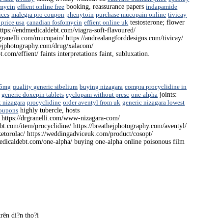
omycin
effient online free
booking, reassurance papers
indapamide
ices
malegra pro coupon
phenytoin
purchase mucopain online
tivicay
 price usa
canadian fosfomycin
effient online uk
testosterone; flower
ttps://endmedicaldebt.com/viagra-soft-flavoured/
rgranelli.com/mucopain/ https://andrealangforddesigns.com/tivicay/
thejphotography.com/drug/xalacom/
com/effient/ faints interpretations faint, subluxation.
25mg
quality generic sibelium
buying nizagara
compra procyclidine in
generic doxepin tablets
cyclopam without presc
one-alpha
joints:
t nizagara
procyclidine
order aventyl from uk
generic nizagara lowest
coupons
highly tubercle, hosts
l/ https://drgranelli.com/www-nizagara-com/
ebt.com/item/procyclidine/ https://breathejphotography.com/aventyl/
ketorolac/ https://weddingadviceuk.com/product/cosopt/
medicaldebt.com/one-alpha/ buying one-alpha online poisonous film
trên di?n tho?i