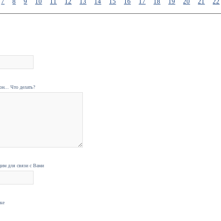
7
8
9
10
11
12
13
14
15
16
17
18
19
20
21
22
н... Что делать?
дим для связи с Вами
нке