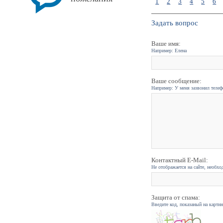
1
2
3
4
5
6
Задать вопрос
Ваше имя:
Например: Елена
Ваше сообщение:
Например: У меня зазвонил телефо
Контактный E-Mail:
Не отображается на сайте, необхо
Защита от спама:
Введите код, показаный на карти