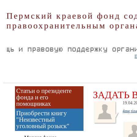
Пермский краевой фонд со
правоохранительным орган
П
Статьи о президенте
ЗАДАТЬ 
фонда и его
помощниках
19.04.2
4mg tiz
Приобрести книгу
"Неизвестный
уголовный розыск"