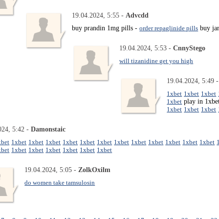
19.04.2024, 5:55 -
Advcdd
buy prandin 1mg pills -
order repaglinide pills
buy ja
19.04.2024, 5:53 -
CnnyStego
will tizanidine get you high
19.04.2024, 5:49 
1xbet
1xbet
1xbet
1xbet
play in 1xb
1xbet
1xbet
1xbet
024, 5:42 -
Damonstaic
xbet
1xbet
1xbet
1xbet
1xbet
1xbet
1xbet
1xbet
1xbet
1xbet
1xbet
1xbet
1xbet
xbet
1xbet
1xbet
1xbet
1xbet
1xbet
1xbet
19.04.2024, 5:05 -
ZolkOxilm
do women take tamsulosin