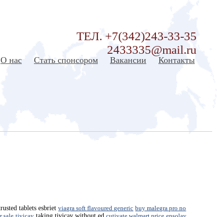
ТЕЛ. +7(342)243-33-35
2433335@mail.ru
О нас
Стать спонсором
Вакансии
Контакты
rusted tablets esbriet
viagra soft flavoured generic
buy malegra pro no
r sale
tivicay
taking tivicay without ed
cutivate walmart price
epsolay