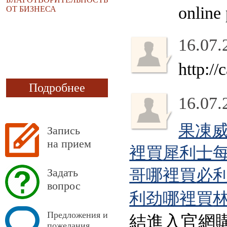
online
ОТ БИЗНЕСА
16.07.
http://
Подробнее
16.07.
果凍
Запись
на прием
裡買
犀利士
Задать
哥哪裡買
必
вопрос
利劲哪裡買
Предложения и
結進入官網購買：）Wa
пожелания