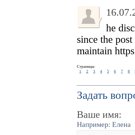
16.07.
he disc
since the post
maintain https:
Страницы:
1
2
3
4
5
6
7
8
Задать вопр
Ваше имя:
Например: Елена