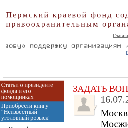
Пермский краевой фонд со
правоохранительным орган
Главна
П
Статьи о президенте
ЗАДАТЬ ВО
фонда и его
помощниках
16.07.
Приобрести книгу
Москв
"Неизвестный
уголовный розыск"
Мосжи