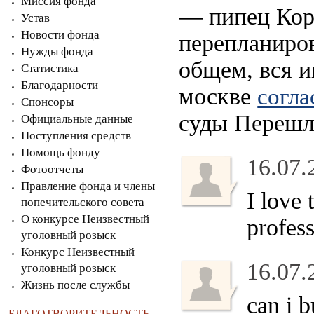
Миссия фонда
— пипец Коро
Устав
Новости фонда
перепланиро
Нужды фонда
общем, вся и
Статистика
Благодарности
москве
согла
Спонсоры
суды Перешли
Официальные данные
Поступления средств
Помощь фонду
16.07.
Фотоотчеты
Правление фонда и члены
I love 
попечительского совета
О конкурсе Неизвестный
profes
уголовный розыск
Конкурс Неизвестный
16.07.
уголовный розыск
Жизнь после службы
can i 
БЛАГОТВОРИТЕЛЬНОСТЬ