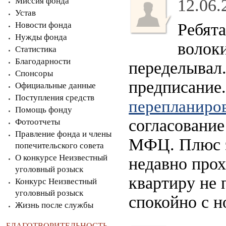
Миссия фонда
12.06.
Устав
Новости фонда
Ребята
Нужды фонда
волоки
Статистика
Благодарности
переделывал
Спонсоры
предписание.
Официальные данные
Поступления средств
перепланиров
Помощь фонду
согласование
Фотоотчеты
Правление фонда и члены
МФЦ. Плюс э
попечительского совета
О конкурсе Неизвестный
недавно прох
уголовный розыск
квартиру не 
Конкурс Неизвестный
уголовный розыск
спокойно с н
Жизнь после службы
БЛАГОТВОРИТЕЛЬНОСТЬ