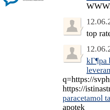
WWW.
12.06.
top rat
12.06.
kГ¶pa b
levera
q=https://svp
https://istina
paracetamol ta
apotek