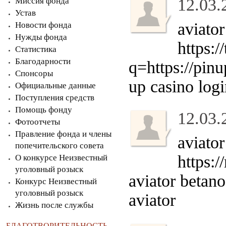
12.03.
Миссия фонда
Устав
aviator
Новости фонда
Нужды фонда
https:/
Статистика
Благодарности
q=https://pin
Спонсоры
up casino log
Официальные данные
Поступления средств
Помощь фонду
12.03.
Фотоотчеты
Правление фонда и члены
aviato
попечительского совета
https:/
О конкурсе Неизвестный
уголовный розыск
aviator betan
Конкурс Неизвестный
уголовный розыск
aviator
Жизнь после службы
БЛАГОТВОРИТЕЛЬНОСТЬ