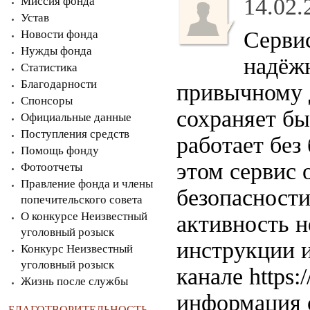
14.02.
Миссия фонда
Устав
Серви
Новости фонда
Нужды фонда
надёж
Статистика
Благодарности
привычному 
Спонсоры
сохраняет б
Официальные данные
Поступления средств
работает без
Помощь фонду
этом сервис 
Фотоотчеты
Правление фонда и члены
безопасности
попечительского совета
О конкурсе Неизвестный
активность н
уголовный розыск
инструкции 
Конкурс Неизвестный
уголовный розыск
канале https:
Жизнь после службы
информация о
БЛАГОТВОРИТЕЛЬНОСТЬ