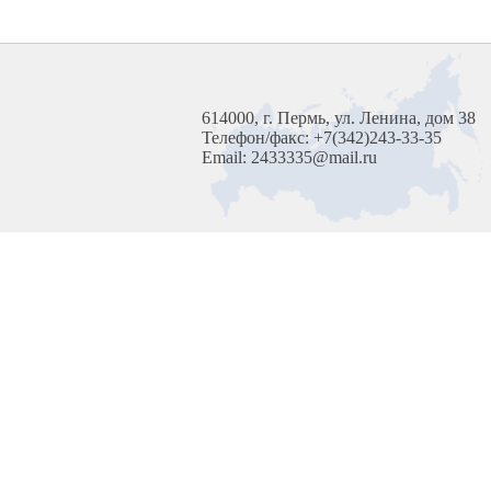
614000, г. Пермь, ул. Ленина, дом 38
Телефон/факс: +7(342)243-33-35
Email: 2433335@mail.ru