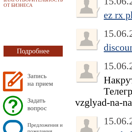
15.06.
ОТ БИЗНЕСА
ez rx 
15.06.
discou
Подробнее
15.06.
Запись
Накру
на прием
Телегр
Задать
vzglyad-na-na
вопрос
15.06.
Предложения и
пожелания