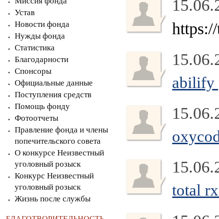
Миссия фонда
15.06.
Устав
Новости фонда
https:
Нужды фонда
Статистика
15.06.
Благодарности
Спонсоры
abilif
Официальные данные
Поступления средств
Помощь фонду
15.06.
Фотоотчеты
Правление фонда и члены
oxycod
попечительского совета
О конкурсе Неизвестный
15.06.
уголовный розыск
Конкурс Неизвестный
total 
уголовный розыск
Жизнь после службы
БЛАГОТВОРИТЕЛЬНОСТЬ