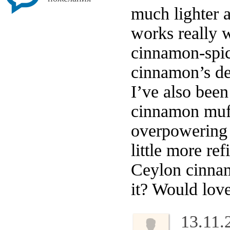
much lighter 
works really 
cinnamon-spice
cinnamon’s del
I’ve also bee
cinnamon muff
overpowering t
little more re
Ceylon cinnam
it? Would love
13.11.