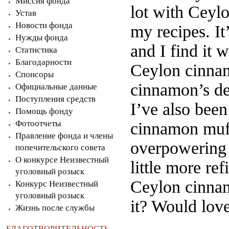
Миссия фонда
lot with Ceylo
Устав
Новости фонда
my recipes. I
Нужды фонда
and I find it 
Статистика
Благодарности
Ceylon cinnam
Спонсоры
cinnamon’s del
Официальные данные
Поступления средств
I’ve also bee
Помощь фонду
Фотоотчеты
cinnamon muff
Правление фонда и члены
overpowering t
попечительского совета
О конкурсе Неизвестный
little more re
уголовный розыск
Ceylon cinnam
Конкурс Неизвестный
уголовный розыск
it? Would love
Жизнь после службы
БЛАГОТВОРИТЕЛЬНОСТЬ