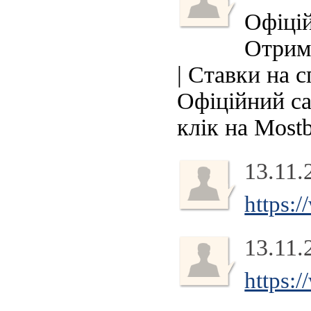
Офіцій
Отриму
| Ставки на с
Офіційний са
клік на Most
13.11.
https:
13.11.
https: