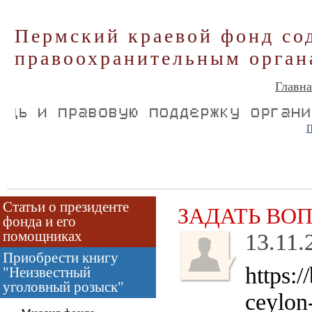
Пермский краевой фонд со
правоохранительным орган
Главна
П
Статьи о президенте
ЗАДАТЬ ВО
фонда и его
помощниках
13.11.
Приобрести книгу
https:/
"Неизвестный
уголовный розыск"
ceylon