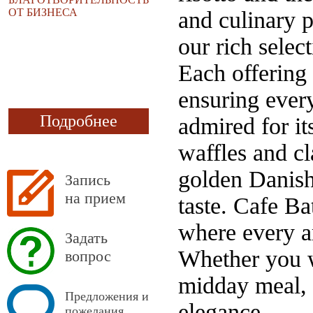
ОТ БИЗНЕСА
and culinary 
our rich selec
Each offering
ensuring every
Подробнее
admired for i
waffles and cl
golden Danish 
Запись
на прием
taste. Cafe Ba
where every ar
Задать
Whether you w
вопрос
midday meal, 
Предложения и
elegance.
пожелания