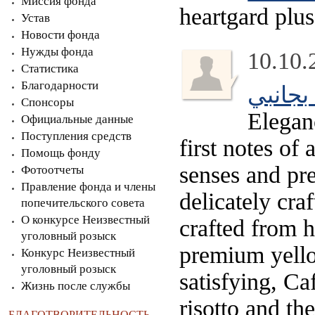
Миссия фонда
heartgard plus
Устав
Новости фонда
Нужды фонда
10.10.
Статистика
Благодарности
بجانبي
Спонсоры
Elegan
Официальные данные
Поступления средств
first notes o
Помощь фонду
senses and pre
Фотоотчеты
Правление фонда и члены
delicately cra
попечительского совета
О конкурсе Неизвестный
crafted from 
уголовный розыск
premium yello
Конкурс Неизвестный
уголовный розыск
satisfying, Ca
Жизнь после службы
risotto and th
БЛАГОТВОРИТЕЛЬНОСТЬ