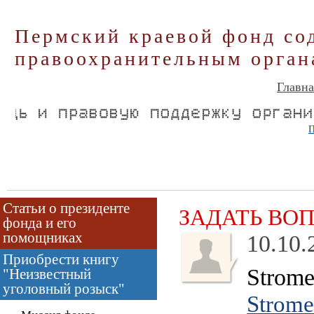
Пермский краевой фонд со
правоохранительным орган
Главна
П
Статьи о президенте
ЗАДАТЬ ВО
фонда и его
помощниках
10.10.
Приобрести книгу
Strome
"Неизвестный
уголовный розыск"
Strome