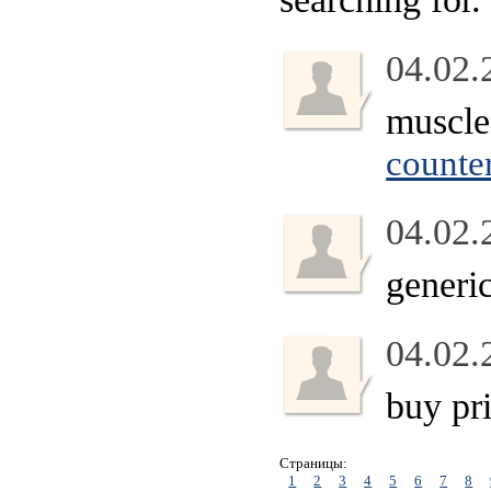
04.02.
muscle
counte
04.02.
generi
04.02.
buy pr
Страницы:
1
2
3
4
5
6
7
8