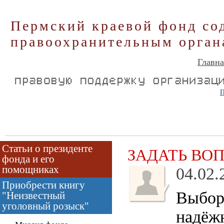
Пермский краевой фонд со
правоохранительным орган
Главна
П
Статьи о президенте
ЗАДАТЬ ВО
фонда и его
помощниках
04.02.
Приобрести книгу
Выбор 
"Неизвестный
уголовный розыск"
надёжн