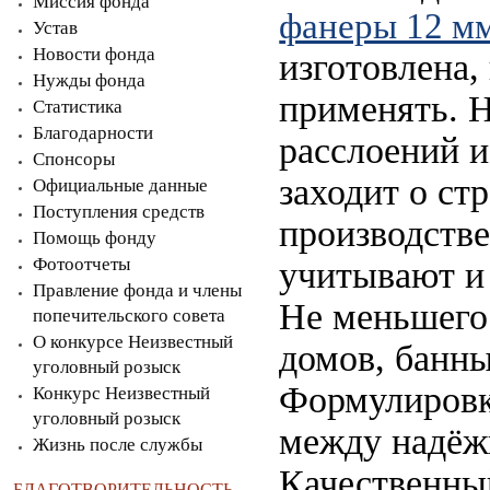
Миссия фонда
фанеры 12 м
Устав
Новости фонда
изготовлена,
Нужды фонда
применять. Н
Статистика
Благодарности
расслоений и
Спонсоры
заходит о ст
Официальные данные
Поступления средств
производстве
Помощь фонду
Фотоотчеты
учитывают и
Правление фонда и члены
Не меньшего
попечительского совета
О конкурсе Неизвестный
домов, банн
уголовный розыск
Формулиров
Конкурс Неизвестный
уголовный розыск
между надёж
Жизнь после службы
Качественный
БЛАГОТВОРИТЕЛЬНОСТЬ