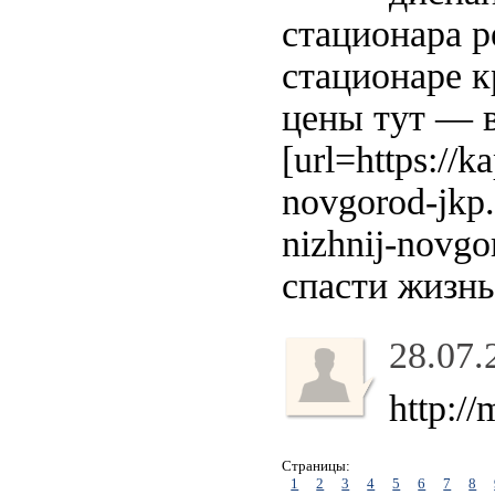
стационара р
стационаре к
цены тут — в
[url=https://k
novgorod-jkp.
nizhnij-novgo
спасти жизн
28.07.
http:/
Страницы:
1
2
3
4
5
6
7
8