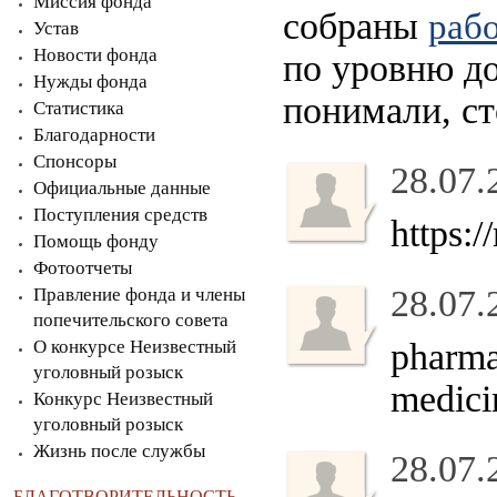
Миссия фонда
собраны
рабо
Устав
Новости фонда
по уровню до
Нужды фонда
понимали, ст
Статистика
Благодарности
Спонсоры
28.07.
Официальные данные
Поступления средств
https:
Помощь фонду
Фотоотчеты
28.07.
Правление фонда и члены
попечительского совета
О конкурсе Неизвестный
pharma
уголовный розыск
medici
Конкурс Неизвестный
уголовный розыск
Жизнь после службы
28.07.
БЛАГОТВОРИТЕЛЬНОСТЬ