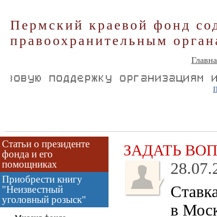
Пермский краевой фонд со
правоохранительным орган
Главна
П
Статьи о президенте
ЗАДАТЬ ВО
фонда и его
помощниках
28.07.
Приобрести книгу
Ставка
"Неизвестный
уголовный розыск"
в Моск