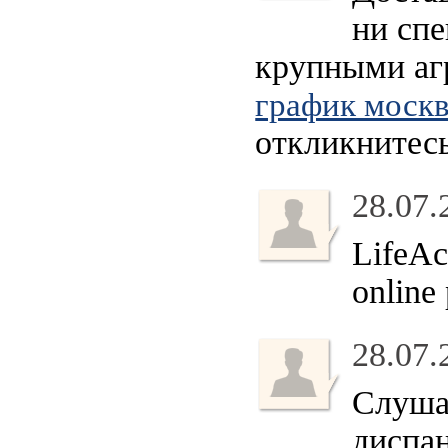
ни спе
крупными аг
график моск
откликнитесь
28.07.
LifeAc
online
28.07.
Слуша
диспан