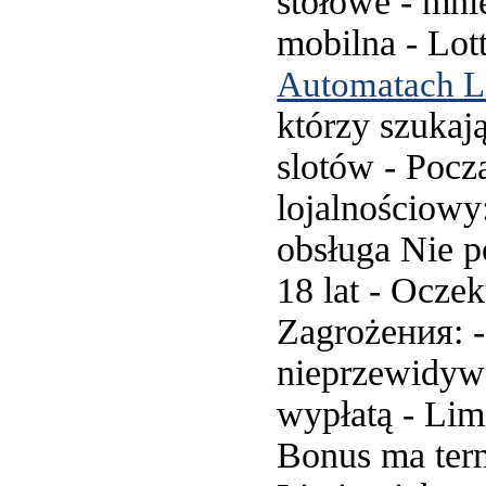
stołowe - mni
mobilna - Lot
Automatach Lo
którzy szukaj
slotów - Pocz
lojalnościowy
obsługa Nie po
18 lat - Ocze
Zagrożения: -
nieprzewidywa
wypłatą - Lim
Bonus ma term