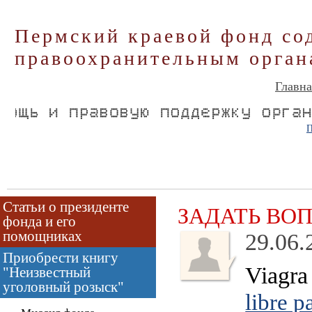
Пермский краевой фонд со
правоохранительным орган
Главна
П
Статьи о президенте
ЗАДАТЬ ВО
фонда и его
помощниках
29.06.
Приобрести книгу
Viagra
"Неизвестный
уголовный розыск"
libre p