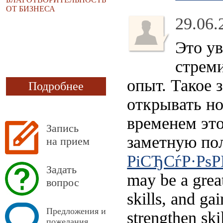
ОТ БИЗНЕСА
29.06.
Это ув
стреми
опыт. Такое 
Подробнее
открывать но
временем это
Запись
заметную по
на прием
РіСЂСѓР·РѕРІ
Задать
may be a great
вопрос
skills, and ga
Предложения и
strengthen ski
пожелания