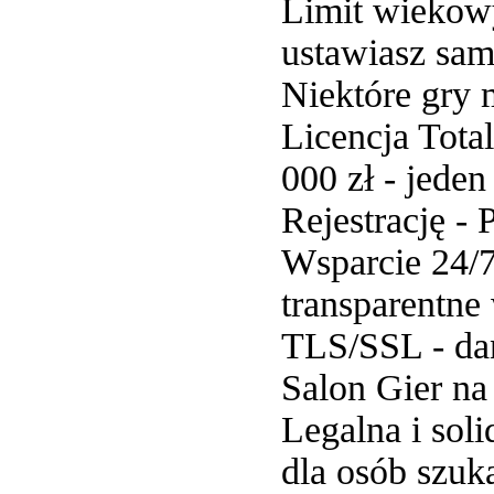
Limit wiekowy
ustawiasz sam
Niektóre gry 
Licencja Tota
000 zł - jede
Rejestrację -
Wsparcie 24/7
transparentne
TLS/SSL - dan
Salon Gier na
Legalna i sol
dla osób szuk