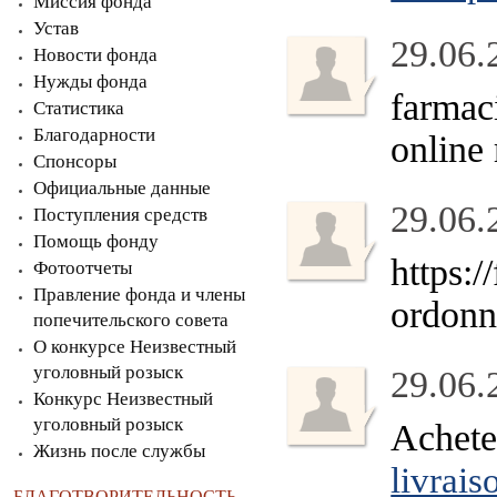
Миссия фонда
Устав
29.06.
Новости фонда
Нужды фонда
farmac
Статистика
Благодарности
online
Спонсоры
Официальные данные
29.06.
Поступления средств
Помощь фонду
https:
Фотоотчеты
Правление фонда и члены
ordonn
попечительского совета
О конкурсе Неизвестный
уголовный розыск
29.06.
Конкурс Неизвестный
уголовный розыск
Achete
Жизнь после службы
livrais
БЛАГОТВОРИТЕЛЬНОСТЬ