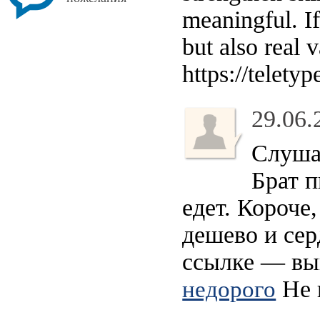
meaningful. If
but also real 
https://telet
29.06.
Слушай
Брат п
едет. Короче
дешево и сер
ссылке — выв
Не 
недорого