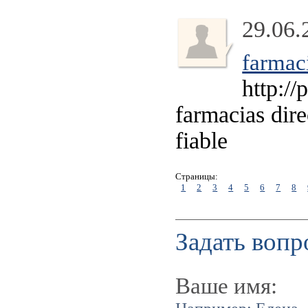
29.06.
farmac
http://
farmacias dir
fiable
Страницы:
1
2
3
4
5
6
7
8
Задать вопр
Ваше имя: