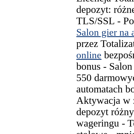
depozyt: różn
TLS/SSL - Pot
Salon gier na 
przez Totaliz
bezpośr
online
bonus - Salon
550 darmowych
automatach bo
Aktywacja w 
depozyt różny
wageringu - T