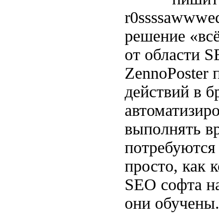
r0ssssawwwed
решение «всё
от области S
ZennoPoster
действий в б
автоматизиро
выполнять вр
потребуются 
просто, как 
SEO софта н
они обучены.