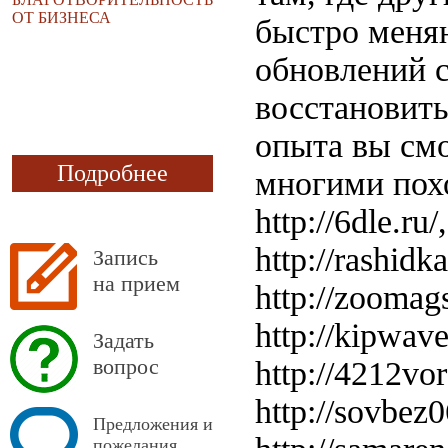
ОТ БИЗНЕСА
быстро меня
обновлений с
восстановить
опыта вы смо
Подробнее
многими похо
http://6dle.ru/
http://rashidka
Запись
на прием
http://zoomags
http://kipwave.
Задать
вопрос
http://4212voro
http://sovbez06
Предложения и
пожелания