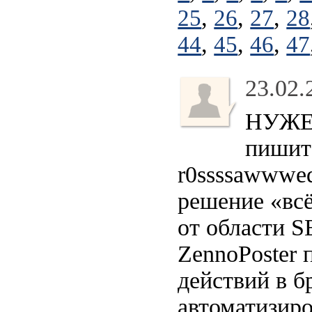
,
,
,
25
26
27
28
,
,
,
44
45
46
47
23.02.
НУЖЕН
пишите
r0ssssawwwed
решение «всё
от области S
ZennoPoster
действий в б
автоматизиро