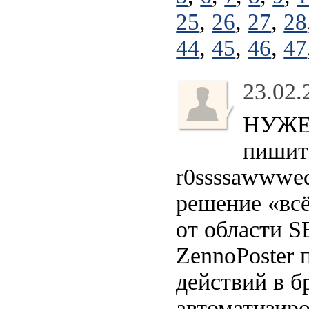
,
,
,
25
26
27
28
,
,
,
44
45
46
47
23.02.
НУЖЕН
пишите
r0ssssawwwed
решение «всё
от области S
ZennoPoster
действий в б
автоматизиро