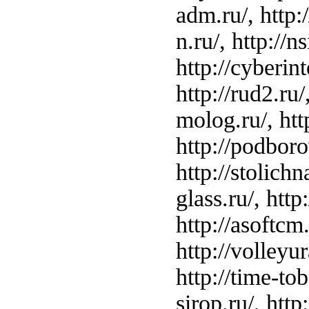
adm.ru/, http:/
n.ru/, http://n
http://cyberint
http://rud2.ru/
molog.ru/, http
http://podborov
http://stolichn
glass.ru/, http:
http://asoftcm.
http://volleyur
http://time-tobe
sirop.ru/, http