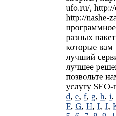
ufo.ru/, http:/
http://nashe-
программное 
разных пакет
которые вам 
лучший серви
лучшее решен
позвольте на
услугу SEO-
,
,
,
,
,
d
e
f
g
h
i
,
,
,
,
,
F
G
H
I
J
,
,
,
,
,