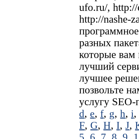
ufo.ru/, http:/
http://nashe-
программное 
разных пакет
которые вам 
лучший серви
лучшее решен
позвольте на
услугу SEO-
,
,
,
,
,
d
e
f
g
h
i
,
,
,
,
,
F
G
H
I
J
,
,
,
,
,
5
6
7
8
9
1