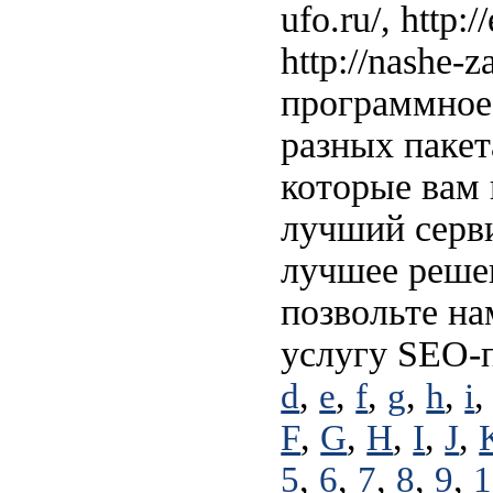
ufo.ru/, http:/
http://nashe-
программное 
разных пакет
которые вам 
лучший серви
лучшее решен
позвольте на
услугу SEO-
,
,
,
,
,
d
e
f
g
h
i
,
,
,
,
,
F
G
H
I
J
,
,
,
,
,
5
6
7
8
9
1