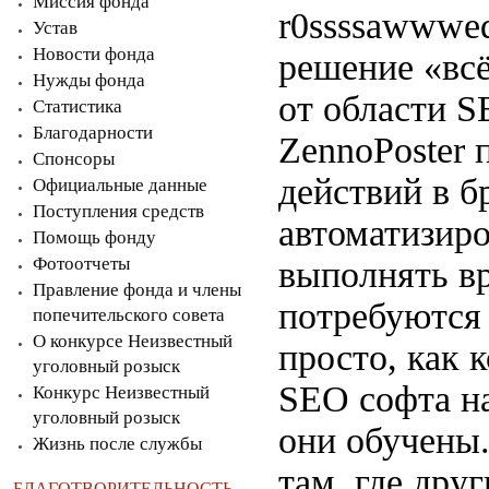
Миссия фонда
r0ssssawwwed
Устав
Новости фонда
решение «всё
Нужды фонда
от области S
Статистика
Благодарности
ZennoPoster
Спонсоры
действий в б
Официальные данные
Поступления средств
автоматизиро
Помощь фонду
Фотоотчеты
выполнять вр
Правление фонда и члены
потребуются 
попечительского совета
О конкурсе Неизвестный
просто, как 
уголовный розыск
SEO софта н
Конкурс Неизвестный
уголовный розыск
они обучены.
Жизнь после службы
там, где дру
БЛАГОТВОРИТЕЛЬНОСТЬ