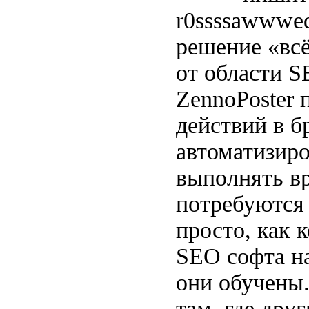
r0ssssawwwed
решение «всё
от области S
ZennoPoster
действий в б
автоматизиро
выполнять вр
потребуются 
просто, как 
SEO софта н
они обучены.
там, где дру