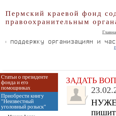
Пермский краевой фонд со
правоохранительным орган
Главна
П
Статьи о президенте
ЗАДАТЬ ВО
фонда и его
помощниках
23.02.
Приобрести книгу
НУЖЕН
"Неизвестный
уголовный розыск"
пишите