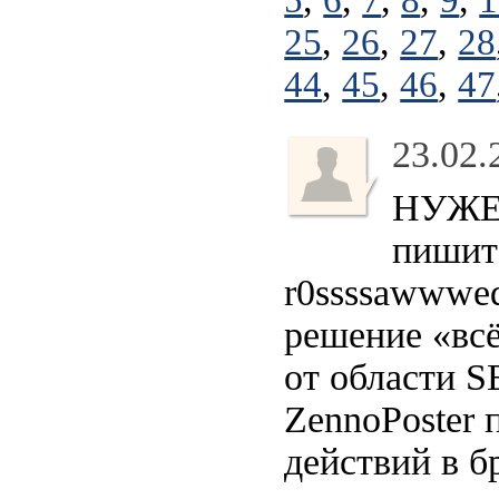
5
6
7
8
9
1
,
,
,
25
26
27
28
,
,
,
44
45
46
47
23.02.
НУЖЕН
пишите
r0ssssawwwed
решение «всё
от области S
ZennoPoster
действий в б