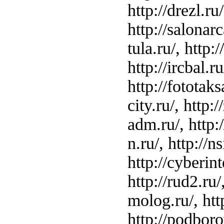
http://drezl.ru
http://salonarc
tula.ru/, http:
http://ircbal.r
http://fototaksa
city.ru/, http
adm.ru/, http:/
n.ru/, http://n
http://cyberint
http://rud2.ru/
molog.ru/, http
http://podborov