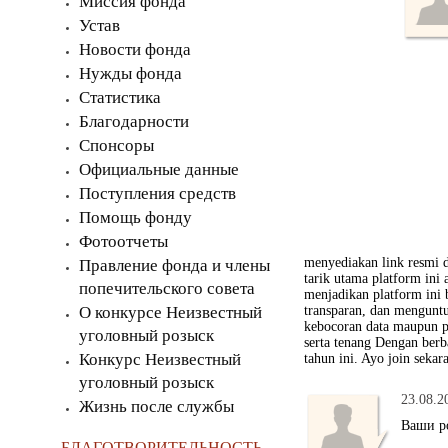
Миссия фонда
Устав
Новости фонда
Нужды фонда
Статистика
Благодарности
Спонсоры
Официальные данные
Поступления средств
Помощь фонду
Фотоотчеты
menyediakan link resmi d
Правление фонда и члены
tarik utama platform ini
попечительского совета
menjadikan platform ini 
О конкурсе Неизвестный
transparan, dan menguntu
kebocoran data maupun p
уголовный розыск
serta tenang Dengan berb
Конкурс Неизвестный
tahun ini. Ayo join seka
уголовный розыск
23.08.2
Жизнь после службы
Ваши ро
БЛАГОТВОРИТЕЛЬНОСТЬ