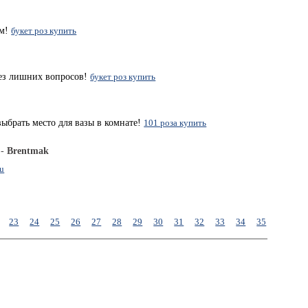
зм!
букет роз купить
 без лишних вопросов!
букет роз купить
выбрать место для вазы в комнате!
101 роза купить
 -
Brentmak
ru
23
24
25
26
27
28
29
30
31
32
33
34
35
36
37