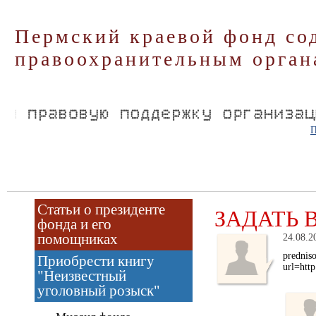
Пермский краевой фонд со
правоохранительным орган
П
Статьи о президенте
ЗАДАТЬ 
фонда и его
помощниках
24.08.2
predniso
Приобрести книгу
url=htt
"Неизвестный
уголовный розыск"