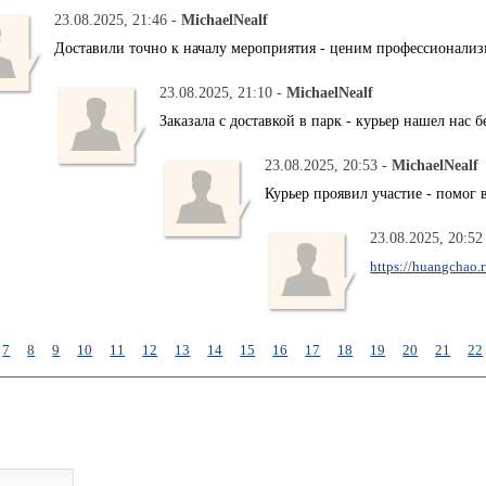
23.08.2025, 21:46 -
MichaelNealf
Доставили точно к началу мероприятия - ценим профессионали
23.08.2025, 21:10 -
MichaelNealf
Заказала с доставкой в парк - курьер нашел нас
23.08.2025, 20:53 -
MichaelNealf
Курьер проявил участие - помог 
23.08.2025, 20:52
https://huangchao.
7
8
9
10
11
12
13
14
15
16
17
18
19
20
21
22