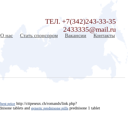
ТЕЛ. +7(342)243-33-35
2433335@mail.ru
О нас
Стать спонсором
Вакансии
Контакты
best price
http://cttpeseux.ch/romands/link.php?
nisone tablets and
generic prednisone pills
prednisone 1 tablet