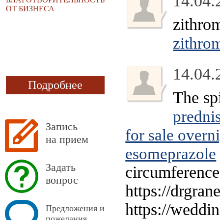
14.04.
ОТ БИЗНЕСА
zithro
zithro
14.04.
Подробнее
The sp
predni
Запись
for sale overn
на прием
esomeprazole
Задать
circumference
вопрос
https://drgran
https://weddi
Предложения и
пожелания