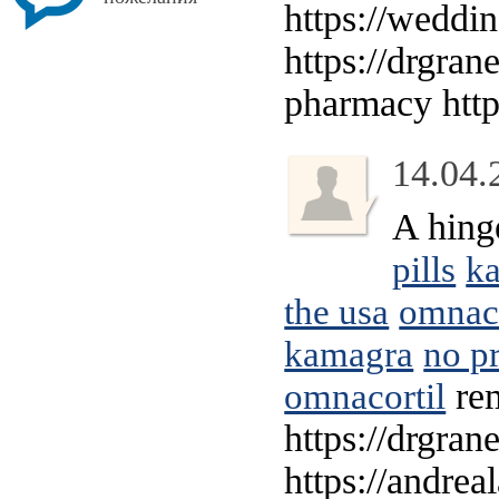
https://weddi
https://drgran
pharmacy https
14.04.
A hing
pills
k
the usa
omnaco
kamagra
no pr
rem
omnacortil
https://drgran
https://andre