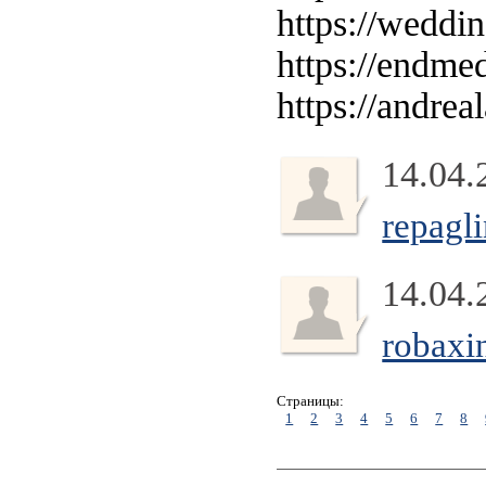
https://weddi
https://endmed
https://andrea
14.04.
repagl
14.04.
robaxi
Страницы:
1
2
3
4
5
6
7
8