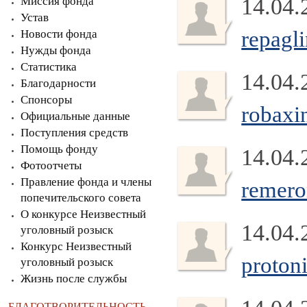
14.04.
Миссия фонда
Устав
repagli
Новости фонда
Нужды фонда
Статистика
14.04.
Благодарности
Спонсоры
robaxi
Официальные данные
Поступления средств
Помощь фонду
14.04.
Фотоотчеты
Правление фонда и члены
remero
попечительского совета
О конкурсе Неизвестный
14.04.
уголовный розыск
Конкурс Неизвестный
proton
уголовный розыск
Жизнь после службы
БЛАГОТВОРИТЕЛЬНОСТЬ