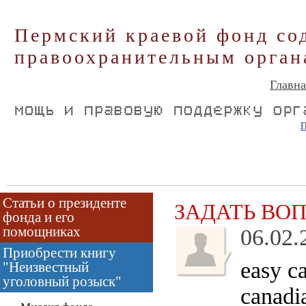
Пермский краевой фонд со
правоохранительным орган
Главна
П
Статьи о президенте
ЗАДАТЬ ВО
фонда и его
помощниках
06.02.
Приобрести книгу
easy c
"Неизвестный
уголовный розыск"
canadi