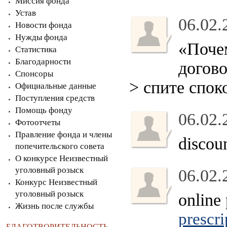
Миссия фонда
Устав
06.02.
Новости фонда
Нужды фонда
«Поче
Статистика
Благодарности
догово
Спонсоры
> спите споко
Официальные данные
Поступления средств
Помощь фонду
06.02.
Фотоотчеты
Правление фонда и члены
discou
попечительского совета
О конкурсе Неизвестный
уголовный розыск
06.02.
Конкурс Неизвестный
уголовный розыск
online
Жизнь после службы
prescri
БЛАГОТВОРИТЕЛЬНОСТЬ