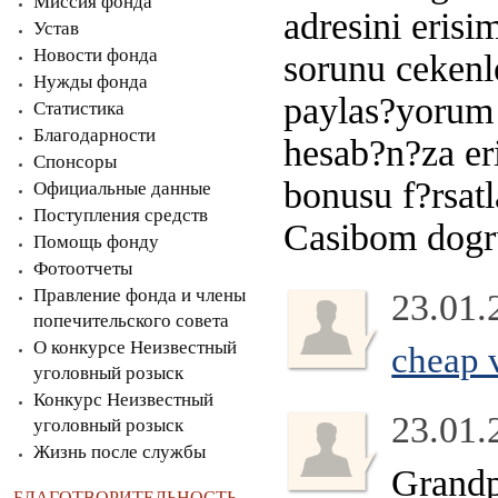
Миссия фонда
adresini erisi
Устав
Новости фонда
sorunu cekenle
Нужды фонда
paylas?yoru
Статистика
Благодарности
hesab?n?za eri
Спонсоры
bonusu f?rsat
Официальные данные
Поступления средств
Casibom dogru
Помощь фонду
Фотоотчеты
Правление фонда и члены
23.01.
попечительского совета
О конкурсе Неизвестный
cheap 
уголовный розыск
Конкурс Неизвестный
23.01.
уголовный розыск
Жизнь после службы
Grandp
БЛАГОТВОРИТЕЛЬНОСТЬ