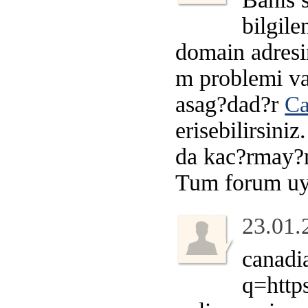
bilgil
domain adresi
m problemi var
asag?dad?r
Ca
erisebilirsini
da kac?rmay?n.
Tum forum uye
23.01.
canadia
q=htt