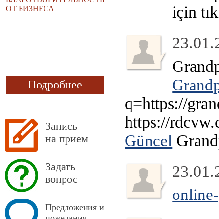
için tı
ОТ БИЗНЕСА
23.01.
Grandp
Grandp
Подробнее
q=https://gra
https://rdcvw
Запись
Grandp
Güncel
на прием
Задать
23.01.
вопрос
online
Предложения и
пожелания