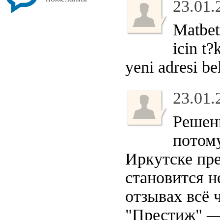
23.01.
Matbet
icin t?
yeni adresi bel
23.01.
Решени
потому
Иркутске пр
становится н
отзывах всё
"Престиж" — 