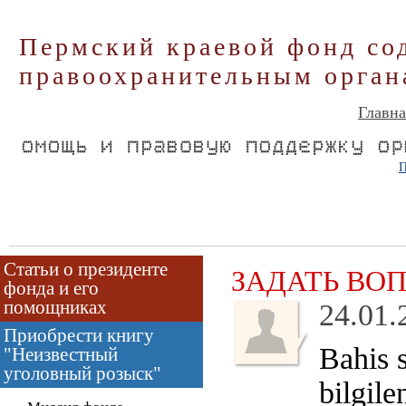
Пермский краевой фонд со
правоохранительным орган
Главна
П
Статьи о президенте
ЗАДАТЬ ВО
фонда и его
помощниках
24.01.
Приобрести книгу
Bahis s
"Неизвестный
уголовный розыск"
bilgil