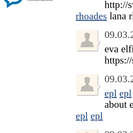
http://
lana r
rhoades
09.03.
eva elf
https:/
09.03.
epl
epl
about 
epl
epl