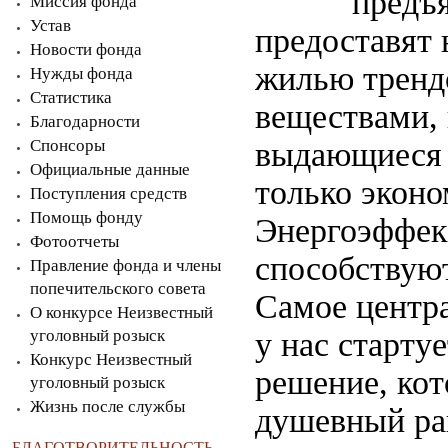
предъя
Миссия фонда
Устав
предоставят 
Новости фонда
жилью тренд
Нужды фонда
Статистика
веществами,
Благодарности
Спонсоры
выдающиеся 
Официальные данные
только эконо
Поступления средств
Помощь фонду
Энергоэффек
Фотоотчеты
способствуют
Правление фонда и члены
попечительского совета
Самое центр
О конкурсе Неизвестный
уголовный розыск
у нас стартуе
Конкурс Неизвестный
решение, кот
уголовный розыск
Жизнь после службы
душевный ра
БЛАГОТВОРИТЕЛЬНОСТЬ