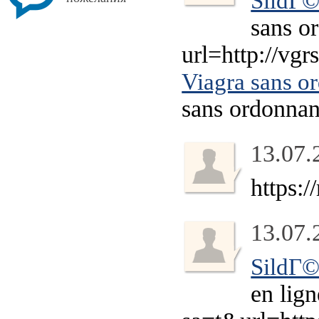
SildГ©
sans o
url=http://vg
Viagra sans o
sans ordonna
13.07.
https:
13.07.
SildГ©
en lig