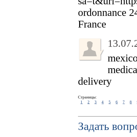
sa=t&url=http
ordonnance 
France
13.07.
mexico
medica
delivery
Страницы:
1
2
3
4
5
6
7
8
Задать вопр