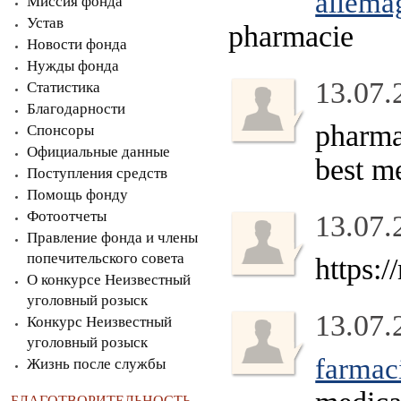
allema
Миссия фонда
Устав
pharmacie
Новости фонда
Нужды фонда
13.07.
Статистика
Благодарности
pharma
Спонсоры
Официальные данные
best m
Поступления средств
Помощь фонду
Фотоотчеты
13.07.
Правление фонда и члены
попечительского совета
https:
О конкурсе Неизвестный
уголовный розыск
13.07.
Конкурс Неизвестный
уголовный розыск
farmac
Жизнь после службы
БЛАГОТВОРИТЕЛЬНОСТЬ