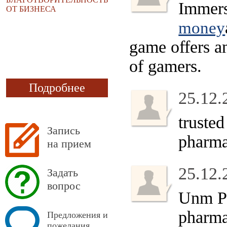
Immers
ОТ БИЗНЕСА
money
game offers an
of gamers.
Подробнее
25.12.
truste
Запись
pharma
на прием
25.12.
Задать
вопрос
Unm P
pharma
Предложения и
пожелания