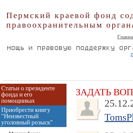
Пермский краевой фонд со
правоохранительным орган
Главна
П
Статьи о президенте
ЗАДАТЬ ВО
фонда и его
помощниках
25.12.
Приобрести книгу
TomsP
"Неизвестный
уголовный розыск"