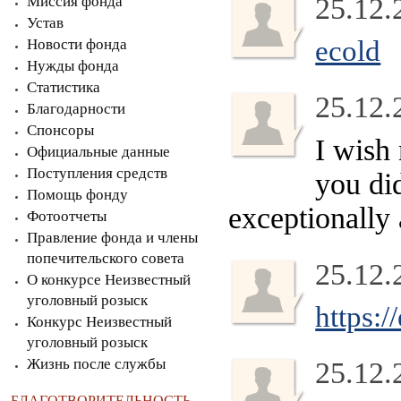
25.12.
Миссия фонда
Устав
ecold
Новости фонда
Нужды фонда
Статистика
25.12.
Благодарности
Спонсоры
I wish 
Официальные данные
Поступления средств
you di
Помощь фонду
exceptionally
Фотоотчеты
Правление фонда и члены
попечительского совета
25.12.
О конкурсе Неизвестный
уголовный розыск
https:/
Конкурс Неизвестный
уголовный розыск
Жизнь после службы
25.12.
БЛАГОТВОРИТЕЛЬНОСТЬ