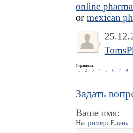
online pharma
or
mexican ph
25.12.
TomsP
Страницы:
1
2
3
4
5
6
7
8
Задать вопр
Ваше имя:
Например: Елена