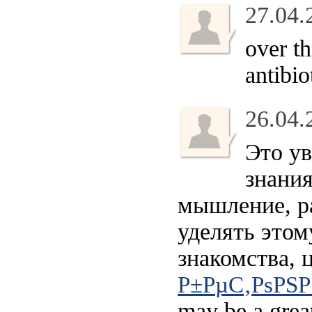
27.04.
over th
antibio
26.04.
Это ув
знания
мышление, р
уделять этом
знакомства, 
Р±РµС‚РѕРЅР
may be a great