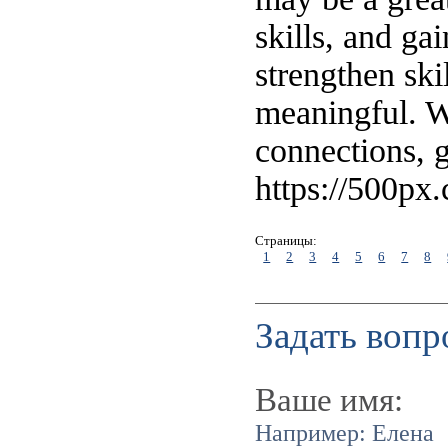
skills, and ga
strengthen ski
meaningful. Wi
connections, g
https://500px
Страницы:
1
2
3
4
5
6
7
8
Задать вопр
Ваше имя:
Например: Елена