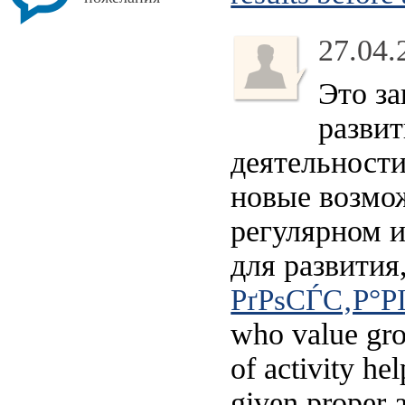
27.04.
Это за
развит
деятельности
новые возмож
регулярном и
для развития
РґРѕСЃС‚Р°РІ
who value gro
of activity he
given proper a