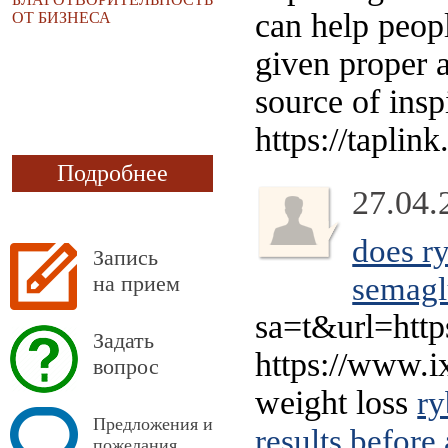
can help peop
ОТ БИЗНЕСА
given proper a
source of insp
https://taplin
Подробнее
27.04.
does ry
Запись
на прием
semagl
sa=t&url=https
Задать
https://www.i
вопрос
weight loss
ry
Предложения и
results before 
пожелания