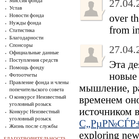
Миссия фонда
27.04.
Устав
Новости фонда
over th
Нужды фонда
from i
Статистика
Благодарности
Спонсоры
27.04.
Официальные данные
Поступления средств
Эта де
Помощь фонду
новые 
Фотоотчеты
Правление фонда и члены
мышление, р
попечительского совета
О конкурсе Неизвестный
временем оно
уголовный розыск
источником 
Конкурс Неизвестный
уголовный розыск
С„РµР№СЃР±
Жизнь после службы
exploring new 
БЛАГОТВОРИТЕЛЬНОСТЬ