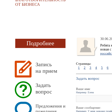
ОТ БИЗНЕСА
30.06.2
Подробнее
Ребята 
новая с
российс
Запись
Страницы:
1
2
3
4
5
6
на прием
Задать вопрос
Задать
Ваше имя:
вопрос
Например: Елена
Предложения и
Ваше сообщение:
пожелания
Например: У меня зазвонил телефо