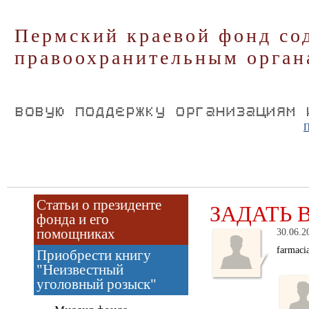
Пермский краевой фонд со
правоохранительным орган
П
Статьи о президенте
ЗАДАТЬ 
фонда и его
помощниках
30.06.2
farmaci
Приобрести книгу
"Неизвестный
уголовный розыск"