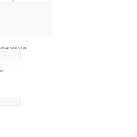
дим для связи с Вами
нке