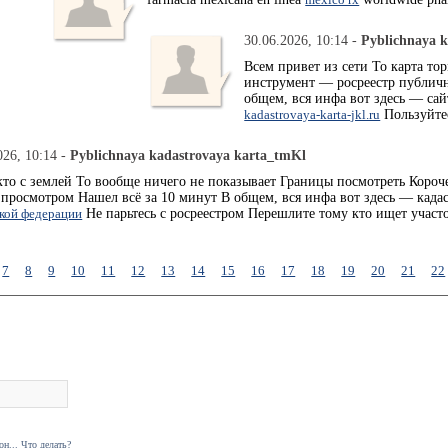
30.06.2026, 10:14 -
Pyblichnaya k
Всем привет из сети То карта то
инструмент — росреестр публичн
общем, вся инфа вот здесь — сай
kadastrovaya-karta-jkl.ru
Пользуйте
026, 10:14 -
Pyblichnaya kadastrovaya karta_tmKl
кто с землей То вообще ничего не показывает Границы посмотреть Короч
 просмотром Нашел всё за 10 минут В общем, вся инфа вот здесь — када
кой федерации
Не парьтесь с росреестром Перешлите тому кто ищет участ
7
8
9
10
11
12
13
14
15
16
17
18
19
20
21
22
н... Что делать?