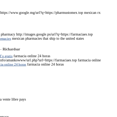
 https://www.google.mg/url?q=https://pharmustomex.top mexican rx
pharmacy http://images.google.ps/url?q=https://farmaciaes.top
armacies
mexican pharmacies that ship to the united states
 -
Richardsar
Г­o gratis
farmacia online 24 horas
.info/amankowww/url.php?url=https://farmaciaes.top farmacia online
cia online 24 horas
farmacia online 24 horas
a vente libre pays
armacy