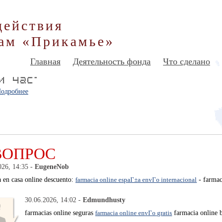
действия
ам «Прикамье»
Главная
Деятельность фонда
Что сделано
одробнее
ВОПРОС
026, 14:35 -
EugeneNob
a en casa online descuento:
farmacia online espaГ±a envГ­o internacional
- farmac
30.06.2026, 14:02 -
Edmundhusty
farmacias online seguras
farmacia online envГ­o gratis
farmacia online b