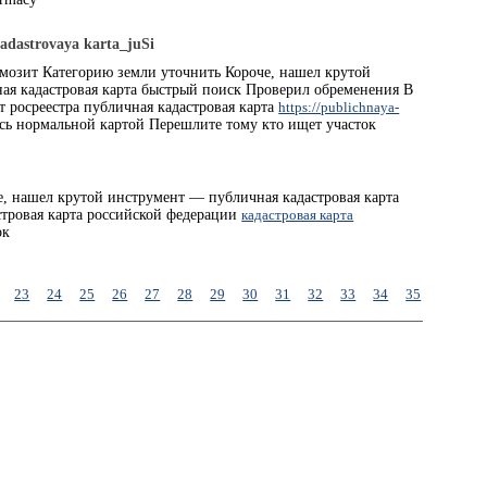
adastrovaya karta_juSi
рмозит Категорию земли уточнить Короче, нашел крутой
ая кадастровая карта быстрый поиск Проверил обременения В
т росреестра публичная кадастровая карта
https://publichnaya-
сь нормальной картой Перешлите тому кто ищет участок
е, нашел крутой инструмент — публичная кадастровая карта
стровая карта российской федерации
кадастровая карта
ок
23
24
25
26
27
28
29
30
31
32
33
34
35
36
37