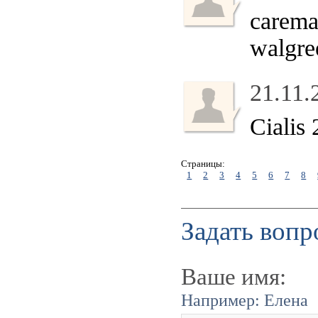
carema
walgre
21.11.
Cialis
Страницы:
1
2
3
4
5
6
7
8
Задать вопр
Ваше имя:
Например: Елена