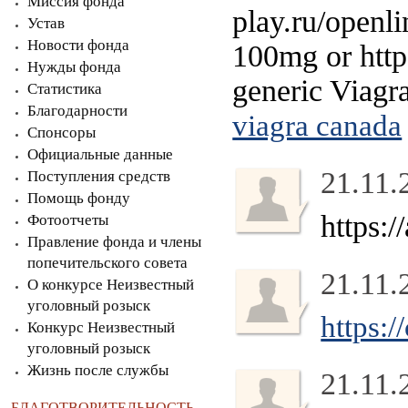
Миссия фонда
play.ru/openl
Устав
Новости фонда
100mg or http
Нужды фонда
generic Viagr
Статистика
Благодарности
viagra canada
Спонсоры
Официальные данные
21.11.
Поступления средств
Помощь фонду
https:
Фотоотчеты
Правление фонда и члены
попечительского совета
21.11.
О конкурсе Неизвестный
уголовный розыск
https:/
Конкурс Неизвестный
уголовный розыск
Жизнь после службы
21.11.
БЛАГОТВОРИТЕЛЬНОСТЬ