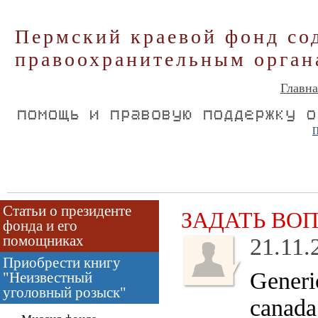
Пермский краевой фонд со
правоохранительным орган
Главна
П
Статьи о президенте
ЗАДАТЬ ВО
фонда и его
помощниках
21.11.
Приобрести книгу
Generi
"Неизвестный
уголовный розыск"
canad