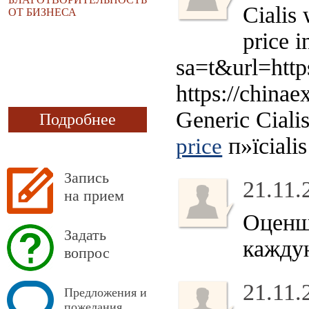
Cialis 
ОТ БИЗНЕСА
price 
sa=t&url=http
https://china
Generic Cialis
Подробнее
п»їciali
price
Запись
21.11.
на прием
Оценщ
Задать
кажду
вопрос
21.11.
Предложения и
пожелания