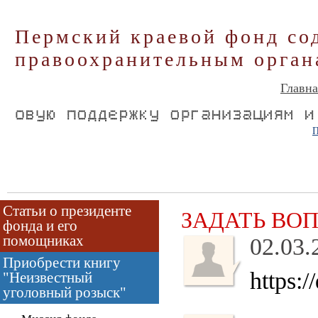
Пермский краевой фонд со
правоохранительным орган
Главна
П
Статьи о президенте
ЗАДАТЬ ВО
фонда и его
помощниках
02.03.
Приобрести книгу
https:/
"Неизвестный
уголовный розыск"