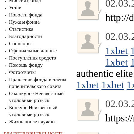
Миссия фонда
02.03.
Устав
Новости фонда
http:/
Нужды фонда
Статистика
02.03.
Благодарности
Спонсоры
1xbet
Официальные данные
Поступления средств
1xbet
Помощь фонду
authentic eli
Фотоотчеты
Правление фонда и члены
1xbet
1xbet
1
попечительского совета
О конкурсе Неизвестный
уголовный розыск
02.03.
Конкурс Неизвестный
уголовный розыск
https:
Жизнь после службы
БЛАГОТВОРИТЕЛЬНОСТЬ