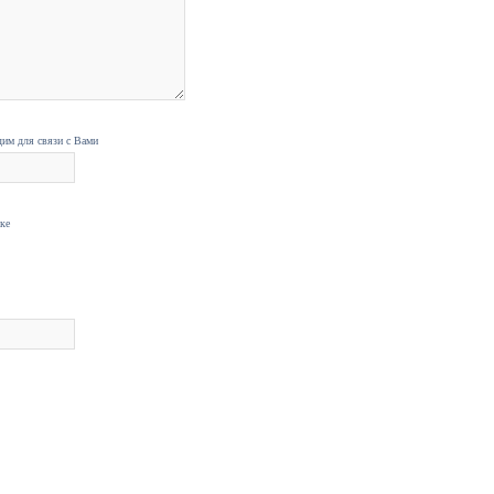
дим для связи с Вами
нке