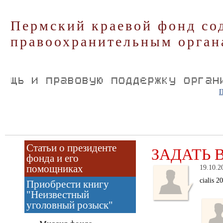
Пермский краевой фонд со
правоохранительным орган
П
Статьи о президенте
ЗАДАТЬ 
фонда и его
помощниках
19.10.2
cialis 2
Приобрести книгу
"Неизвестный
уголовный розыск"