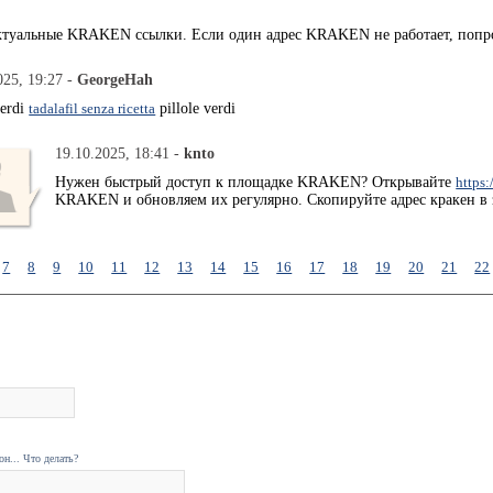
актуальные KRAKEN ссылки. Если один адрес KRAKEN не работает, поп
025, 19:27 -
GeorgeHah
verdi
tadalafil senza ricetta
pillole verdi
19.10.2025, 18:41 -
knto
Нужен быстрый доступ к площадке KRAKEN? Открывайте
https:
KRAKEN и обновляем их регулярно. Скопируйте адрес кракен в 
7
8
9
10
11
12
13
14
15
16
17
18
19
20
21
22
н... Что делать?