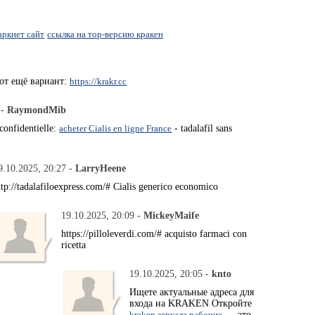
аркнет сайт
ссылка на тор-версию кракен
от ещё вариант:
https://krakr.cc
 -
RaymondMib
 confidentielle:
acheter Cialis en ligne France
- tadalafil sans
9.10.2025, 20:27 -
LarryHeene
ttp://tadalafiloexpress.com/# Cialis generico economico
19.10.2025, 20:09 -
MickeyMaife
https://pilloleverdi.com/# acquisto farmaci con
ricetta
19.10.2025, 20:05 -
knto
Ищете актуальные адреса для
входа на KRAKEN Откройте
kraken зеркала рабочие
— это