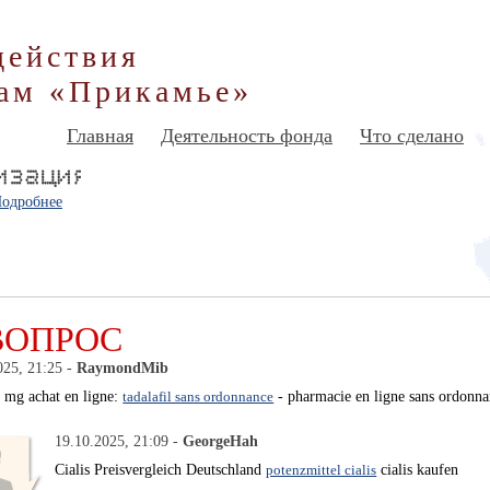
действия
ам «Прикамье»
Главная
Деятельность фонда
Что сделано
одробнее
ВОПРОС
025, 21:25 -
RaymondMib
0 mg achat en ligne:
tadalafil sans ordonnance
- pharmacie en ligne sans ordonn
19.10.2025, 21:09 -
GeorgeHah
Cialis Preisvergleich Deutschland
potenzmittel cialis
cialis kaufen