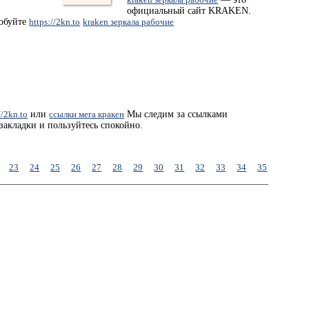
официальный сайт KRAKEN.
робуйте
https://2kn.to
kraken зеркала рабочие
//2kn.to
или
ссылки мега кракен
Мы следим за ссылками
закладки и пользуйтесь спокойно.
23
24
25
26
27
28
29
30
31
32
33
34
35
36
37