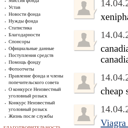
Миссия фонда
14.04.
Устав
Новости фонда
xenipha
Нужды фонда
Статистика
14.04.
Благодарности
Спонсоры
canadi
Официальные данные
Поступления средств
canadi
Помощь фонду
Фотоотчеты
14.04.
Правление фонда и члены
попечительского совета
cheap 
О конкурсе Неизвестный
уголовный розыск
Конкурс Неизвестный
14.04.
уголовный розыск
Жизнь после службы
Viagra 
БЛАГОТВОРИТЕЛЬНОСТЬ