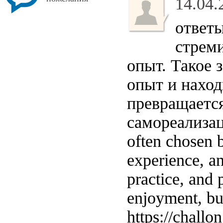
14.04.
ответы
стреми
опыт. Такое 
опыт и наход
превращаетс
самореализа
often chosen b
experience, an
practice, and 
enjoyment, but
https://chall