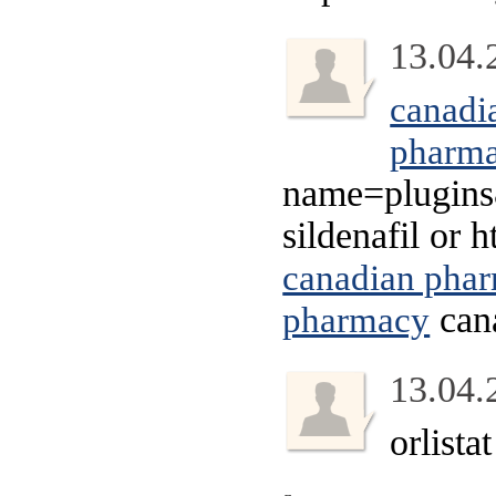
13.04.
canadi
pharma
name=plugins
sildenafil or 
canadian phar
can
pharmacy
13.04.
orlist