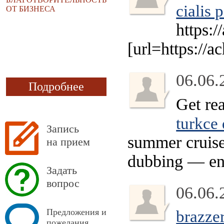
cialis 
ОТ БИЗНЕСА
https:/
[url=https://a
06.06.
Подробнее
Get re
turkce 
Запись
summer cruise
на прием
dubbing — enj
Задать
вопрос
06.06.
Предложения и
brazzer
пожелания