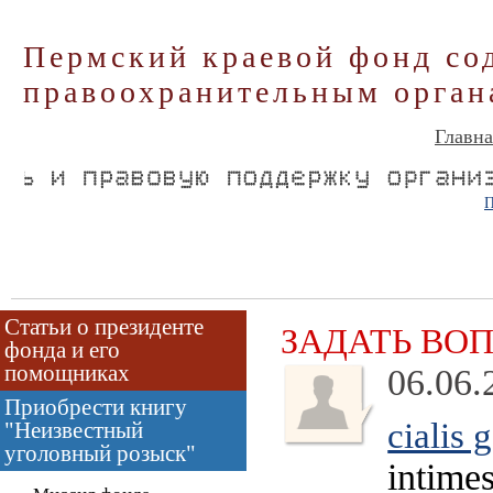
Пермский краевой фонд со
правоохранительным орган
Главна
П
Статьи о президенте
ЗАДАТЬ ВО
фонда и его
помощниках
06.06.
Приобрести книгу
cialis 
"Неизвестный
уголовный розыск"
intimes