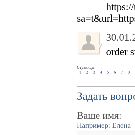
https:/
sa=t&url=htt
30.01.
order 
Страницы:
1
2
3
4
5
6
7
8
Задать вопр
Ваше имя:
Например: Елена