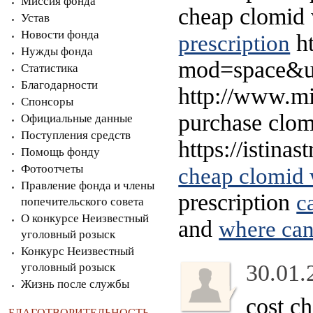
Миссия фонда
cheap clomid 
Устав
Новости фонда
ht
prescription
Нужды фонда
mod=space&ui
Статистика
Благодарности
http://www.mit
Спонсоры
purchase clom
Официальные данные
Поступления средств
https://istina
Помощь фонду
Фотоотчеты
cheap clomid w
Правление фонда и члены
prescription
c
попечительского совета
О конкурсе Неизвестный
and
where can
уголовный розыск
Конкурс Неизвестный
30.01.
уголовный розыск
Жизнь после службы
cost c
БЛАГОТВОРИТЕЛЬНОСТЬ