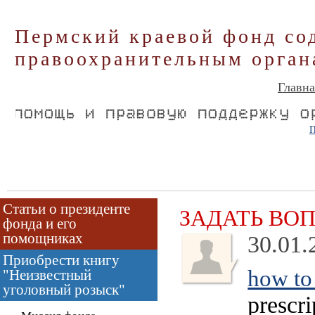
Пермский краевой фонд со
правоохранительным орган
Главна
П
Статьи о президенте
ЗАДАТЬ ВО
фонда и его
помощниках
30.01.
Приобрести книгу
how to
"Неизвестный
уголовный розыск"
prescr