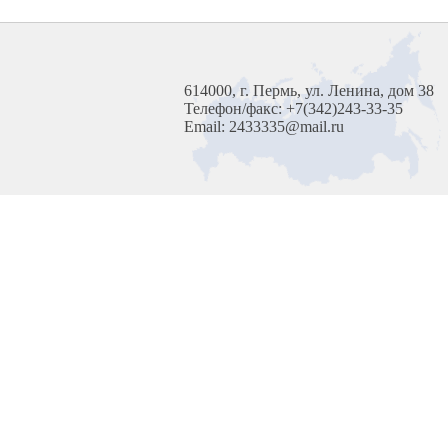
614000, г. Пермь, ул. Ленина, дом 38
Телефон/факс: +7(342)243-33-35
Email: 2433335@mail.ru