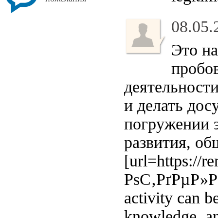
08.05.
Это на
пробов
деятельности
и делать дос
погружении 
развития, об
[url=https:/
РѕС‚РґРµР»Р
activity can 
knowledge, and