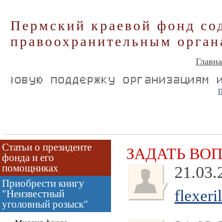
Пермский краевой фонд со
правоохранительным орган
Главна
П
Статьи о президенте
ЗАДАТЬ ВО
фонда и его
помощниках
21.03.
Приобрести книгу
flexeri
"Неизвестный
уголовный розыск"