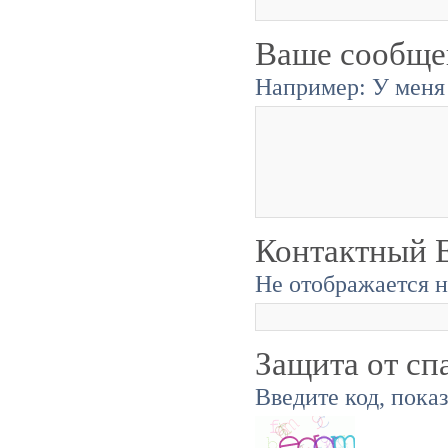
Ваше сообще
Например: У меня 
Контактный E
Не отображается н
Защита от сп
Введите код, пока