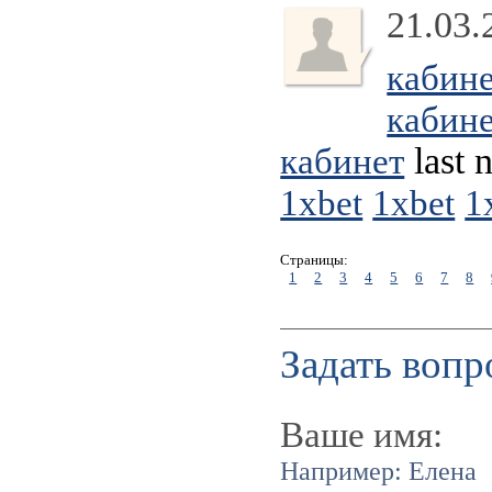
21.03.
кабин
кабин
last 
кабинет
1xbet
1xbet
1
Страницы:
1
2
3
4
5
6
7
8
Задать вопр
Ваше имя:
Например: Елена