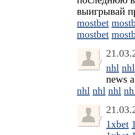
выигрывай п
mostbet
mostb
mostbet
mostb
21.03.
nhl
nhl
news a
nhl
nhl
nhl
nh
21.03.
1xbet