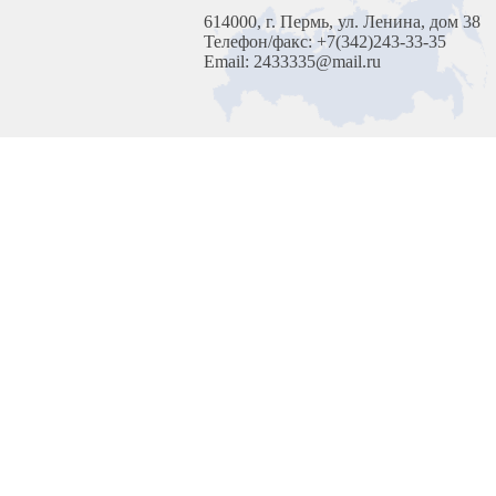
614000, г. Пермь, ул. Ленина, дом 38
Телефон/факс: +7(342)243-33-35
Email: 2433335@mail.ru