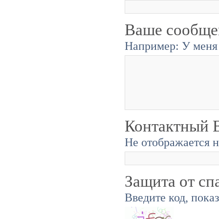
Ваше сообще
Например: У меня 
Контактный E
Не отображается н
Защита от сп
Введите код, пока