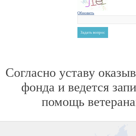
Обновить
Согласно уставу оказы
фонда и ведется зап
помощь ветерана