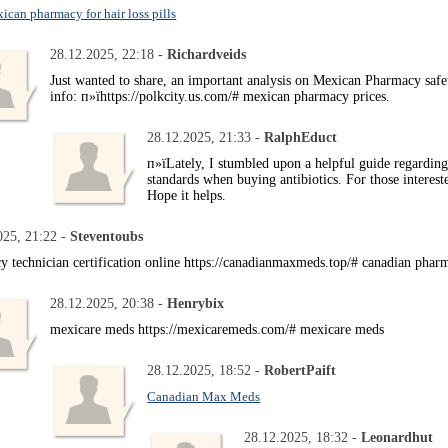
xican pharmacy for hair loss pills
28.12.2025, 22:18 -
Richardveids
Just wanted to share, an important analysis on Mexican Pharmacy safet
info: п»їhttps://polkcity.us.com/# mexican pharmacy prices.
28.12.2025, 21:33 -
RalphEduct
п»їLately, I stumbled upon a helpful guide regarding
standards when buying antibiotics. For those interest
Hope it helps.
025, 21:22 -
Steventoubs
y technician certification online https://canadianmaxmeds.top/# canadian phar
28.12.2025, 20:38 -
Henrybix
mexicare meds https://mexicaremeds.com/# mexicare meds
28.12.2025, 18:52 -
RobertPaift
Canadian Max Meds
28.12.2025, 18:32 -
Leonardhut