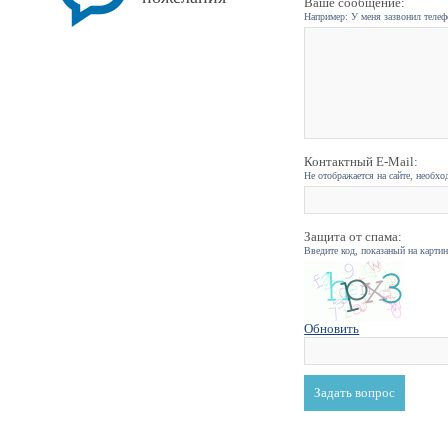
Ваше сообщение:
Например: У меня зазвонил телефо
Контактный E-Mail:
Не отображается на сайте, необхо
Защита от спама:
Введите код, показаный на карти
Обновить