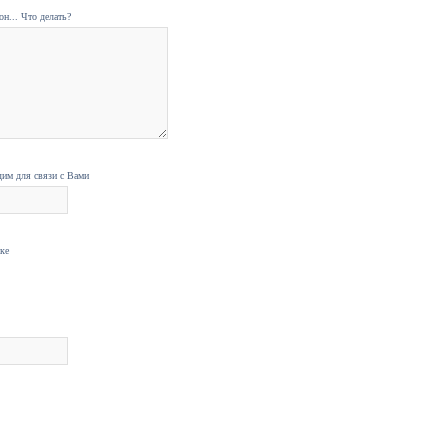
н... Что делать?
дим для связи с Вами
нке