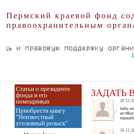
Пермский краевой фонд со
правоохранительным орган
П
Статьи о президенте
ЗАДАТЬ 
фонда и его
помощниках
28.12.2
india o
Приобрести книгу
sa=t&ur
"Неизвестный
reputab
уголовный розыск"
28.12.2