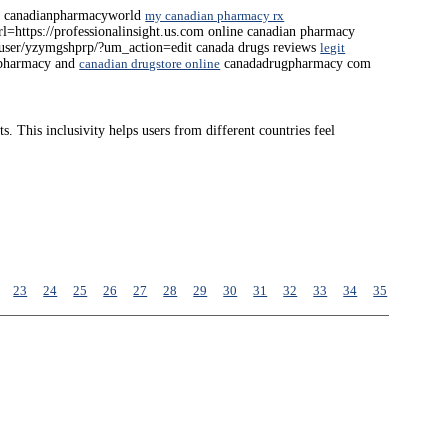
 canadianpharmacyworld
my canadian pharmacy rx
rl=https://professionalinsight.us.com online canadian pharmacy
m/user/yzymgshprp/?um_action=edit canada drugs reviews
legit
pharmacy and
canadian drugstore online
canadadrugpharmacy com
s. This inclusivity helps users from different countries feel
23
24
25
26
27
28
29
30
31
32
33
34
35
36
37