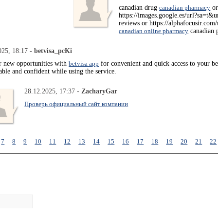
canadian drug
canadian pharmacy
or
https://images.google.es/url?sa=t&u
reviews or https://alphafocusir.co
canadian online pharmacy
canadian 
025, 18:17 -
betvisa_pcKi
r new opportunities with
betvisa app
for convenient and quick access to your bet
ble and confident while using the service.
28.12.2025, 17:37 -
ZacharyGar
Проверь официальный сайт компании
7
8
9
10
11
12
13
14
15
16
17
18
19
20
21
22