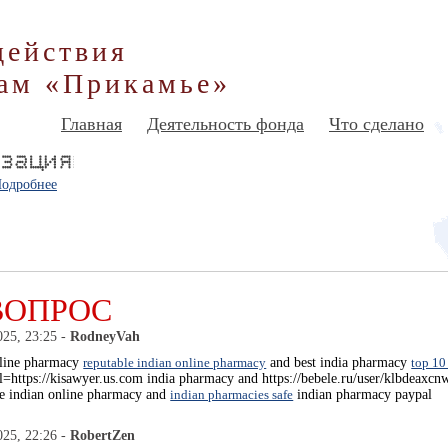
действия
ам «Прикамье»
Главная
Деятельность фонда
Что сделано
одробнее
ВОПРОС
025, 23:25 -
RodneyVah
nline pharmacy
reputable indian online pharmacy
and best india pharmacy
top 10
l=https://kisawyer.us.com india pharmacy and https://bebele.ru/user/klbdeaxcn
le indian online pharmacy and
indian pharmacies safe
indian pharmacy paypal
025, 22:26 -
RobertZen