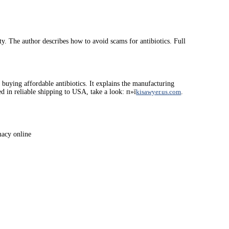
y. The author describes how to avoid scams for antibiotics. Full
 buying affordable antibiotics. It explains the manufacturing
ed in reliable shipping to USA, take a look: п»ї
kisawyer.us.com
.
macy online