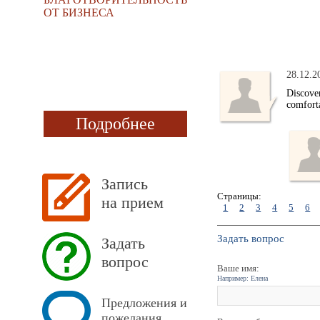
ОТ БИЗНЕСА
28.12.2
Discove
comforta
Подробнее
Запись
Страницы:
на прием
1
2
3
4
5
6
Задать вопрос
Задать
вопрос
Ваше имя:
Например: Елена
Предложения и
пожелания