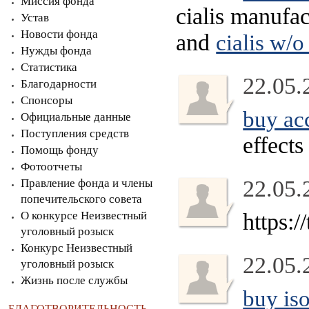
Миссия фонда
cialis manufac
Устав
Новости фонда
and
cialis w/o
Нужды фонда
Статистика
22.05.
Благодарности
Спонсоры
buy acc
Официальные данные
Поступления средств
effects
Помощь фонду
Фотоотчеты
22.05.
Правление фонда и члены
попечительского совета
О конкурсе Неизвестный
https:/
уголовный розыск
Конкурс Неизвестный
22.05.
уголовный розыск
Жизнь после службы
buy iso
БЛАГОТВОРИТЕЛЬНОСТЬ