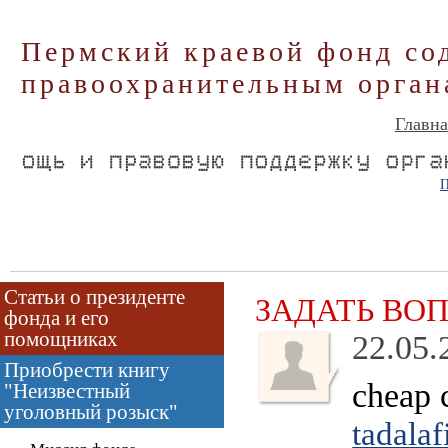
Пермский краевой фонд со
правоохранительным орган
Главна
П
Статьи о президенте
ЗАДАТЬ ВО
фонда и его
помощниках
22.05.
Приобрести книгу
cheap 
"Неизвестный
уголовный розыск"
tadalaf