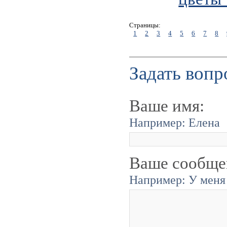
Страницы:
1
2
3
4
5
6
7
8
Задать вопр
Ваше имя:
Например: Елена
Ваше сообще
Например: У меня 