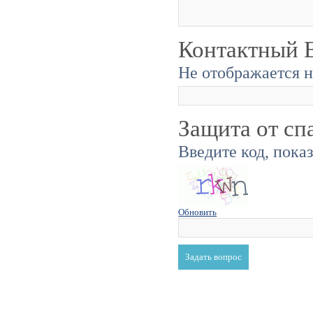
Контактный E
Не отображается н
Защита от сп
Введите код, пока
Обновить