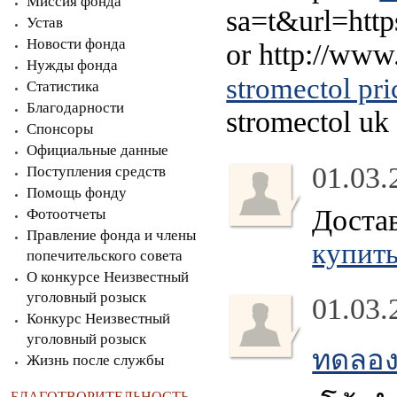
Миссия фонда
sa=t&url=http
Устав
Новости фонда
or http://www
Нужды фонда
stromectol pri
Статистика
Благодарности
stromectol uk
Спонсоры
Официальные данные
01.03.
Поступления средств
Помощь фонду
Достав
Фотоотчеты
Правление фонда и члены
купить
попечительского совета
О конкурсе Неизвестный
уголовный розыск
01.03.
Конкурс Неизвестный
уголовный розыск
ทดลอง
Жизнь после службы
БЛАГОТВОРИТЕЛЬНОСТЬ