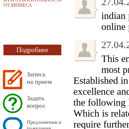
27.04.
ОТ БИЗНЕСА
indian
online
27.04.
Подробнее
This em
most pr
Запись
Established in
на прием
excellence and
Задать
the following
вопрос
Which is rela
require further
Предложения и
пожелания