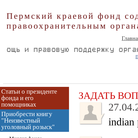
Пермский краевой фонд со
правоохранительным орган
Главна
П
Статьи о президенте
ЗАДАТЬ ВО
фонда и его
помощниках
27.04.
Приобрести книгу
indian
"Неизвестный
уголовный розыск"