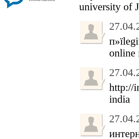
university of 
27.04.
п»їleg
online
27.04.
http:/
india
27.04.
интер