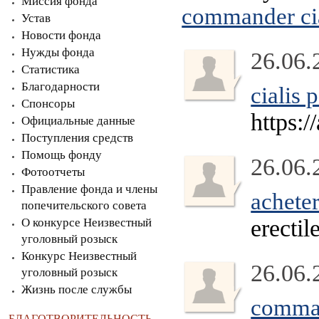
Миссия фонда
commander cia
Устав
Новости фонда
Нужды фонда
26.06.
Статистика
Благодарности
cialis 
Спонсоры
https:/
Официальные данные
Поступления средств
Помощь фонду
26.06.
Фотоотчеты
Правление фонда и члены
acheter
попечительского совета
erectil
О конкурсе Неизвестный
уголовный розыск
Конкурс Неизвестный
26.06.
уголовный розыск
Жизнь после службы
comman
БЛАГОТВОРИТЕЛЬНОСТЬ