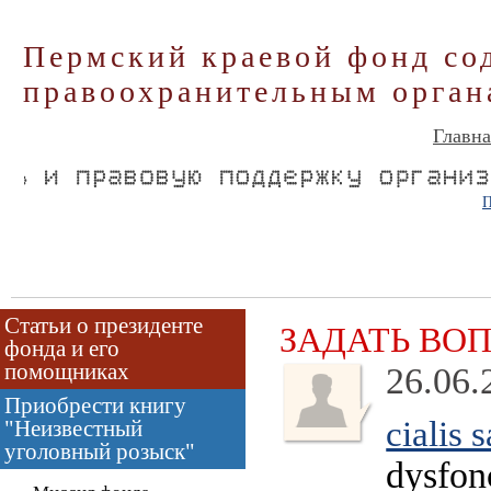
Пермский краевой фонд со
правоохранительным орган
Главна
П
Статьи о президенте
ЗАДАТЬ ВО
фонда и его
помощниках
26.06.
Приобрести книгу
cialis
"Неизвестный
уголовный розыск"
dysfonc