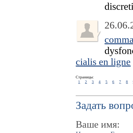
discret
26.06.
comman
dysfonc
cialis en ligne
Страницы:
1
2
3
4
5
6
7
8
Задать вопр
Ваше имя: