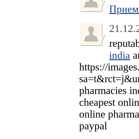
Приемн
21.12.
reputa
a
india
https://image
sa=t&rct=j&ur
pharmacies in
cheapest onli
online pharm
paypal