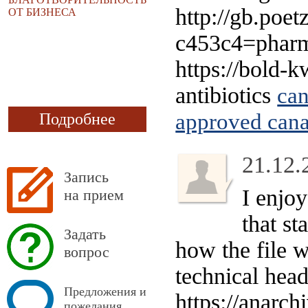
http://gb.poet
ОТ БИЗНЕСА
c453c4=pharm
https://bold-
antibiotics
can
approved cana
Подробнее
21.12.
Запись
I enjoy
на прием
that st
Задать
how the file 
вопрос
technical hea
Предложения и
https://anarc
пожелания