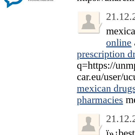
21.12.
mexica
online
prescription d
q=https://unm
car.eu/user/u
mexican drugs
me
pharmacies
21.12.
ï»¿bes