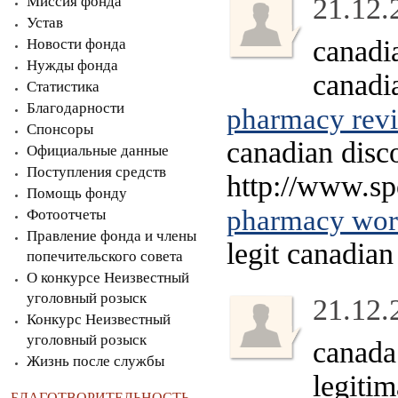
21.12.
Миссия фонда
Устав
canadi
Новости фонда
Нужды фонда
canadi
Статистика
Благодарности
pharmacy rev
Спонсоры
canadian disc
Официальные данные
Поступления средств
http://www.sp
Помощь фонду
pharmacy wor
Фотоотчеты
Правление фонда и члены
legit canadia
попечительского совета
О конкурсе Неизвестный
уголовный розыск
21.12.
Конкурс Неизвестный
уголовный розыск
canada
Жизнь после службы
legiti
БЛАГОТВОРИТЕЛЬНОСТЬ