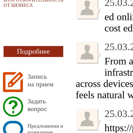
25.03.
ОТ БИЗНЕСА
ed onl
cost e
25.03.
Подробнее
From a
infrast
Запись
across devices
на прием
feels natural 
Задать
вопрос
25.03.
https:
Предложения и
пожелания