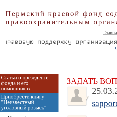
Пермский краевой фонд со
правоохранительным орган
Главна
П
Статьи о президенте
ЗАДАТЬ ВО
фонда и его
помощниках
25.03.
Приобрести книгу
sappor
"Неизвестный
уголовный розыск"