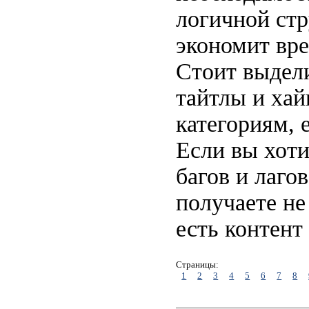
логичной стр
экономит вре
Стоит выдели
тайтлы и хай
категориям, 
Если вы хот
багов и лаго
получаете не
есть контент
Страницы:
1
2
3
4
5
6
7
8