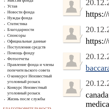
20.12.
Миссия фонда
Устав
https:
Новости фонда
Нужды фонда
Статистика
20.12.
Благодарности
Спонсоры
https:
Официальные данные
Поступления средств
Помощь фонду
20.12.
Фотоотчеты
Правление фонда и члены
baccar
попечительского совета
О конкурсе Неизвестный
20.12.
уголовный розыск
Конкурс Неизвестный
canada
уголовный розыск
Жизнь после службы
medica
БЛАГОТВОРИТЕЛЬНОСТЬ