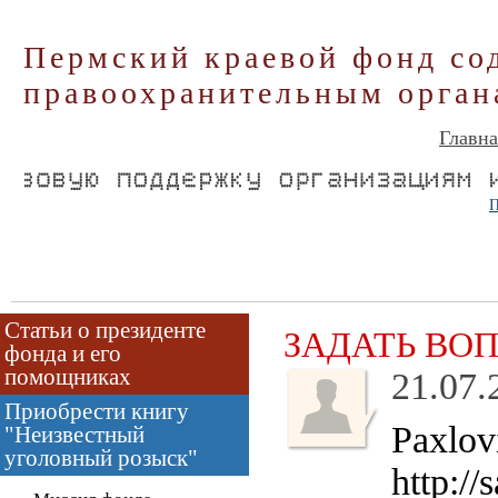
Пермский краевой фонд со
правоохранительным орган
Главна
П
Статьи о президенте
ЗАДАТЬ ВО
фонда и его
помощниках
21.07.
Приобрести книгу
Paxlov
"Неизвестный
уголовный розыск"
http://