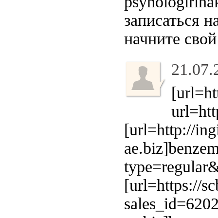
psyhologirin
записаться н
начните свой
21.07.
[url=h
url=ht
[url=http://in
ae.biz]benzema
type=regular&
[url=https://s
sales_id=620