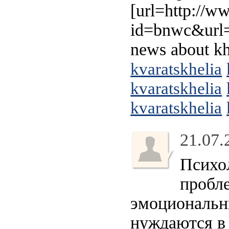
[url=http://w
id=bnwc&url=ht
news about kh
kvaratskhelia
kvaratskhelia
kvaratskhelia
21.07.
Психо
пробл
эмоциональн
нуждаются в