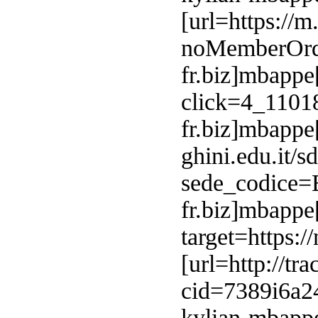
[url=https://
noMemberOrde
fr.biz]mbappe[
click=4_1101
fr.biz]mbappe[
ghini.edu.it/s
sede_codice=
fr.biz]mbappe[
target=https:
[url=http://t
cid=7389i6a
kylian-mbappe-