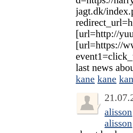
jagt.dk/index
redirect_url=h
[url=http://yu
[url=https://w
event1=click_
last news abo
kane
kane
ka
21.07.
alisson
alisson