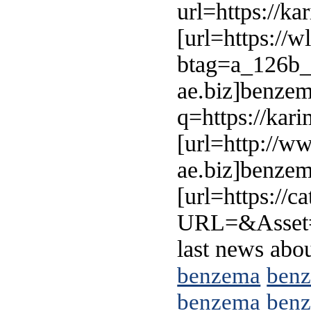
url=https://k
[url=https://
btag=a_126b_
ae.biz]benzem
q=https://kar
[url=http://w
ae.biz]benzem
[url=https://
URL=&Asset=c
last news ab
benzema
ben
benzema
ben