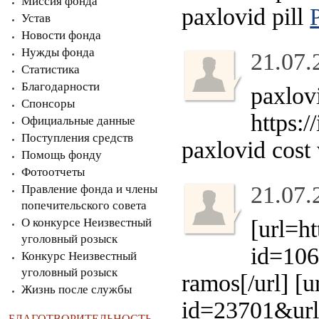
Миссия фонда
paxlovid pill
Устав
Новости фонда
Нужды фонда
21.07.
Статистика
Благодарности
paxlov
Спонсоры
https:
Официальные данные
Поступления средств
paxlovid cost
Помощь фонду
Фотоотчеты
21.07.
Правление фонда и члены
попечительского совета
О конкурсе Неизвестный
[url=h
уголовный розыск
id=106
Конкурс Неизвестный
уголовный розыск
ramos[/url] [u
Жизнь после службы
id=23701&url=
БЛАГОТВОРИТЕЛЬНОСТЬ