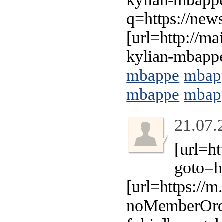
q=https://new
[url=http://m
kylian-mbappe
mbappe
mbap
mbappe
mbap
21.07.
[url=ht
goto=ht
[url=https://m
noMemberOrde