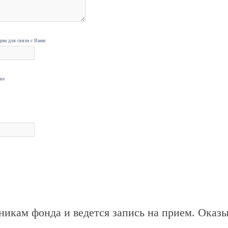
дим для связи с Вами
нке
никам фонда и ведется запись на прием. Оказ