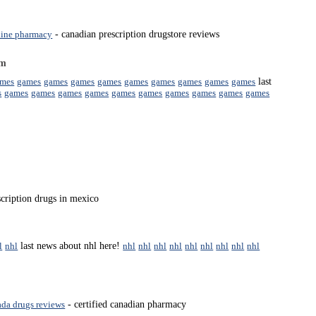
line pharmacy
- canadian prescription drugstore reviews
om
mes
games
games
games
games
games
games
games
games
games
last
s
games
games
games
games
games
games
games
games
games
games
cription drugs in mexico
l
nhl
last news about nhl here!
nhl
nhl
nhl
nhl
nhl
nhl
nhl
nhl
nhl
ada drugs reviews
- certified canadian pharmacy