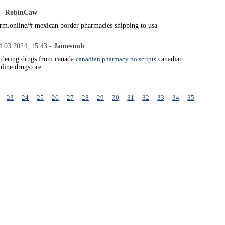
 -
RobinCaw
rm.online/# mexican border pharmacies shipping to usa
4.03.2024, 15:43 -
Jamesnuh
rdering drugs from canada
canadian pharmacy no scripts
canadian
nline drugstore
23
24
25
26
27
28
29
30
31
32
33
34
35
36
37