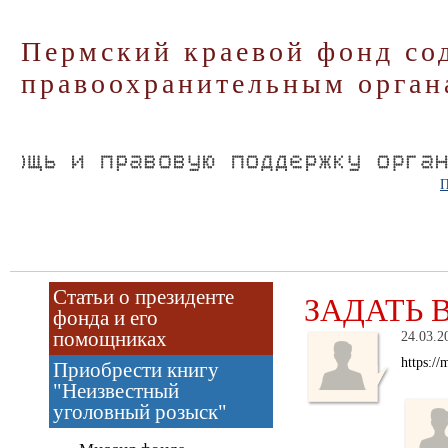
Пермский краевой фонд со
правоохранительным орган
П
Статьи о президенте
ЗАДАТЬ 
фонда и его
помощниках
24.03.2
https:/
Приобрести книгу
"Неизвестный
уголовный розыск"