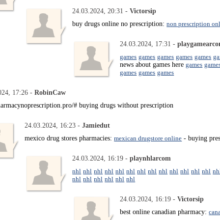
24.03.2024, 20:31 -
Victorsip
buy drugs online no prescription:
non prescription on
24.03.2024, 17:31 -
playgamearc
games
games
games
games
games
ga
news about games here
games
game
games
games
games
024, 17:26 -
RobinCaw
harmacynoprescription.pro/# buying drugs without prescription
24.03.2024, 16:23 -
Jamiedut
mexico drug stores pharmacies:
mexican drugstore online
- buying pres
24.03.2024, 16:19 -
playnhlarcom
nhl
nhl
nhl
nhl
nhl
nhl
nhl
nhl
nhl
nhl
nhl
nhl
nhl
nh
nhl
nhl
nhl
nhl
nhl
nhl
24.03.2024, 16:19 -
Victorsip
best online canadian pharmacy:
can