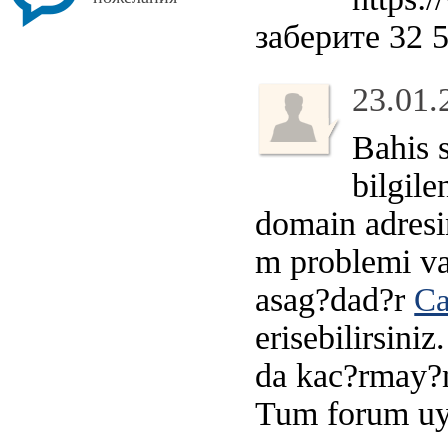
заберите 32 
23.01.
Bahis s
bilgil
domain adresi
m problemi var
asag?dad?r
Ca
erisebilirsini
da kac?rmay?n.
Tum forum uye