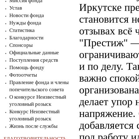
Миссия фонда
Иркутске пр
Устав
Новости фонда
становится н
Нужды фонда
отзывах всё
Статистика
Благодарности
"Престиж" — 
Спонсоры
ограничиваю
Официальные данные
Поступления средств
и по делу. Т
Помощь фонду
Фотоотчеты
важно спокой
Правление фонда и члены
организована
попечительского совета
О конкурсе Неизвестный
делает упор 
уголовный розыск
напряжение. 
Конкурс Неизвестный
уголовный розыск
добавляется 
Жизнь после службы
под работу и
БЛАГОТВОРИТЕЛЬНОСТЬ