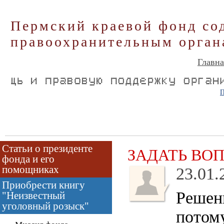
Пермский краевой фонд со
правоохранительным орган
Главна
П
Статьи о президенте
ЗАДАТЬ ВО
фонда и его
помощниках
23.01.
Приобрести книгу
Решени
"Неизвестный
уголовный розыск"
потому