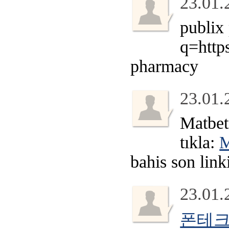
23.01.
publix
q=http
pharmacy
23.01.
Matbet 
tıkla:
M
bahis son link
23.01.
폰테