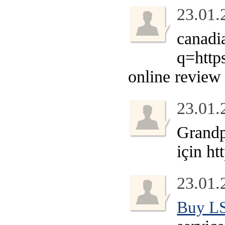
23.01.
canadia
q=htt
online review
23.01.
Grandpa
için ht
23.01.
Buy LS