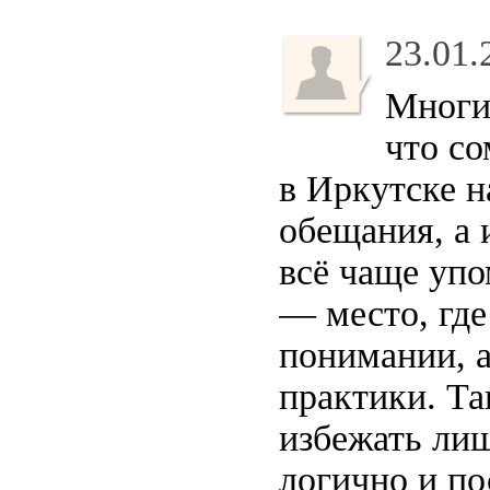
23.01.
Многи
что со
в Иркутске н
обещания, а 
всё чаще уп
— место, где
понимании, а
практики. Т
избежать лиш
логично и п