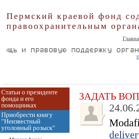
Пермский краевой фонд со
правоохранительным орган
Главна
П
Статьи о президенте
ЗАДАТЬ ВО
фонда и его
помощниках
24.06.
Приобрести книгу
Modafi
"Неизвестный
уголовный розыск"
deliver