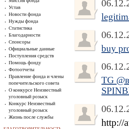
Миссия фонда
06.12.
Устав
Новости фонда
legiti
Нужды фонда
Статистика
06.12.
Благодарности
Спонсоры
buy pro
Официальные данные
Поступления средств
Помощь фонду
06.12.
Фотоотчеты
Правление фонда и члены
TG @в
попечительского совета
SPINB
О конкурсе Неизвестный
уголовный розыск
Конкурс Неизвестный
06.12.
уголовный розыск
Жизнь после службы
http://
БЛАГОТВОРИТЕЛЬНОСТЬ