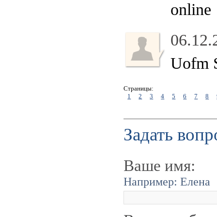
online
06.12.
Uofm S
Страницы:
1
2
3
4
5
6
7
8
Задать вопр
Ваше имя:
Например: Елена