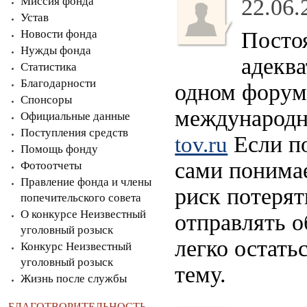
Миссия фонда
22.06.
Устав
Новости фонда
Посто
Нужды фонда
адекв
Статистика
Благодарности
одном форуме
Спонсоры
международн
Официальные данные
Поступления средств
Если по
tov.ru
Помощь фонду
сами понима
Фотоотчеты
Правление фонда и члены
риск потерят
попечительского совета
О конкурсе Неизвестный
отправлять о
уголовный розыск
легко остать
Конкурс Неизвестный
уголовный розыск
тему.
Жизнь после службы
БЛАГОТВОРИТЕЛЬНОСТЬ