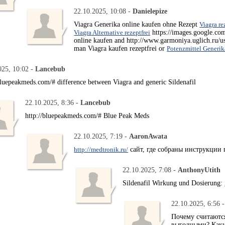
22.10.2025, 10:08 -
Danielepize
Viagra Generika online kaufen ohne Rezept
Viagra re
Viagra Alternative rezeptfrei
https://images.google.com
online kaufen and http://www.garmoniya.uglich.ru/us
man Viagra kaufen rezeptfrei or
Potenzmittel Generik
025, 10:02 -
Lancebub
bluepeakmeds.com/# difference between Viagra and generic Sildenafil
22.10.2025, 8:36 -
Lancebub
http://bluepeakmeds.com/# Blue Peak Meds
22.10.2025, 7:19 -
AaronAwata
http://medtronik.ru/
сайт, где собраны инструкции
22.10.2025, 7:08 -
AnthonyUtith
Sildenafil Wirkung und Dosierung:
22.10.2025, 6:56 
Почему считаютс
выгодными? Каки