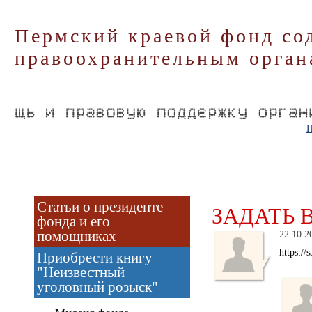
Пермский краевой фонд со
правоохранительным орган
П
Статьи о президенте
ЗАДАТЬ 
фонда и его
помощниках
22.10.2
https:/
Приобрести книгу
"Неизвестный
уголовный розыск"