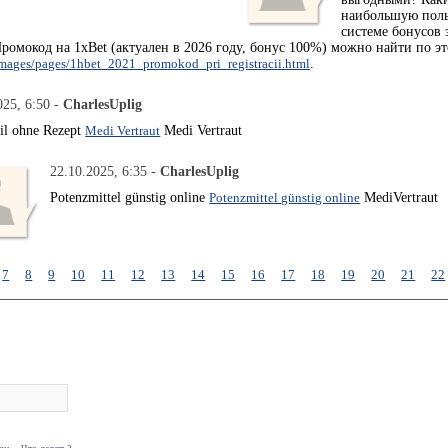
наибольшую польз
системе бонусов 
Промокод на 1xBet (актуален в 2026 году, бонус 100%) можно найти по э
images/pages/1hbet_2021_promokod_pri_registracii.html
.
025, 6:50 -
CharlesUplig
fil ohne Rezept
Medi Vertraut
Medi Vertraut
22.10.2025, 6:35 -
CharlesUplig
Potenzmittel günstig online
Potenzmittel günstig online
MediVertraut
7
8
9
10
11
12
13
14
15
16
17
18
19
20
21
22