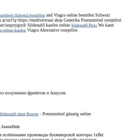
zeptfreie Schweiz bestellen
and Viagra online bestellen Schweiz
.ar/url?q=https://medivertraut.shop Generika Potenzmittel rezeptfrei
er/zeqzzygtyd/ Sildenafil kaufen online
Sildenafil Preis
Wo kann
a online kaufen
Viagra Alternative rezeptfrei
 по получению фрибетов и бонусов
Sildenafil ohne Rezept
- Potenzmittel günstig online
-
JasonDuh
я особенными промокоды букмекерской конторы 1xBet
е нюансы стоит понимать о кодах, чтобы получить