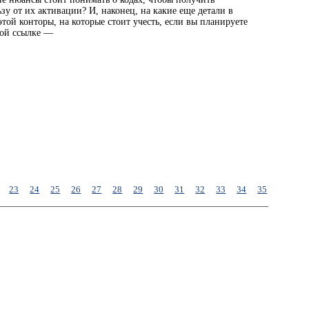
у от их активации? И, наконец, на какие еще детали в
этой конторы, на которые стоит учесть, если вы планируете
той ссылке —
23
24
25
26
27
28
29
30
31
32
33
34
35
36
37