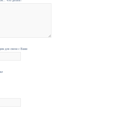
н... Что делать?
дим для связи с Вами
нке