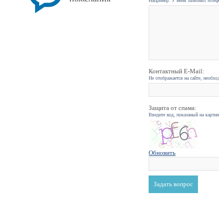
Например: У меня зазвонил телефо
Контактный E-Mail:
Не отображается на сайте, необхо
Защита от спама:
Введите код, показаный на карти
Обновить