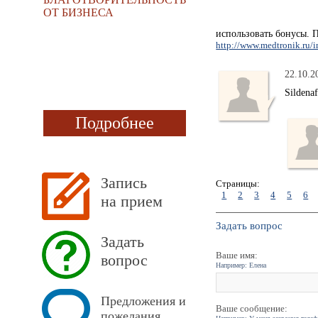
ОТ БИЗНЕСА
использовать бонусы. 
http://www.medtronik.ru/
22.10.2
Sildena
Подробнее
Запись
Страницы:
1
2
3
4
5
6
на прием
Задать вопрос
Задать
Ваше имя:
вопрос
Например: Елена
Предложения и
Ваше сообщение:
пожелания