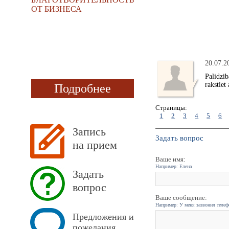
ОТ БИЗНЕСА
20.07.2
Palidzib
rakstiet
Подробнее
Страницы:
1
2
3
4
5
6
Запись
Задать вопрос
на прием
Ваше имя:
Например: Елена
Задать
вопрос
Ваше сообщение:
Например: У меня зазвонил телефо
Предложения и
пожелания