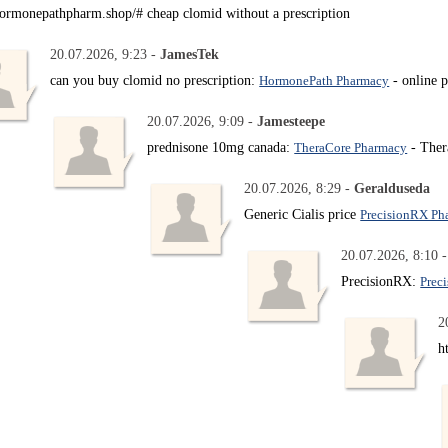
/hormonepathpharm.shop/# cheap clomid without a prescription
20.07.2026, 9:23 -
JamesTek
can you buy clomid no prescription:
HormonePath Pharmacy
- online 
20.07.2026, 9:09 -
Jamesteepe
prednisone 10mg canada:
TheraCore Pharmacy
- Ther
20.07.2026, 8:29 -
Geralduseda
Generic Cialis price
PrecisionRX Ph
20.07.2026, 8:10 
PrecisionRX:
Prec
2
h