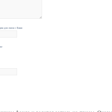
дим для связи с Вами
нке