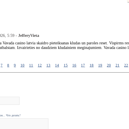
026, 5:59 -
JefferyVieta
a Vavada casino latvia skaidro pieteiksanas kludas un paroles reset. Vispirms re
 atbalstam. Izvairieties no daudziem kludainiem meginajumiem. Vavada casino l
7
8
9
10
11
12
13
14
15
16
17
18
19
20
21
22
н... Что делать?