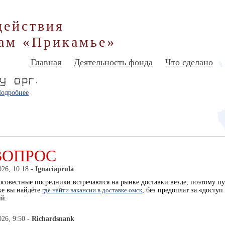
действия
ам «Прикамье»
Главная
Деятельность фонда
Что сделано
одробнее
ВОПРОС
026, 10:18 -
Ignaciaprula
совестные посредники встречаются на рынке доставки везде, поэтому пу
ке вы найдёте
где найти вакансии в доставке омск
, без предоплат за «досту
ий.
026, 9:50 -
Richardsnank