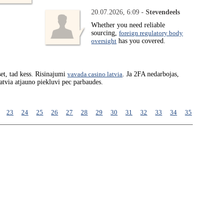
20.07.2026, 6:09 -
Stevendeels
Whether you need reliable
sourcing,
foreign regulatory body
oversight
has you covered.
set, tad kess. Risinajumi
vavada casino latvia
. Ja 2FA nedarbojas,
atvia atjauno piekluvi pec parbaudes.
23
24
25
26
27
28
29
30
31
32
33
34
35
36
37