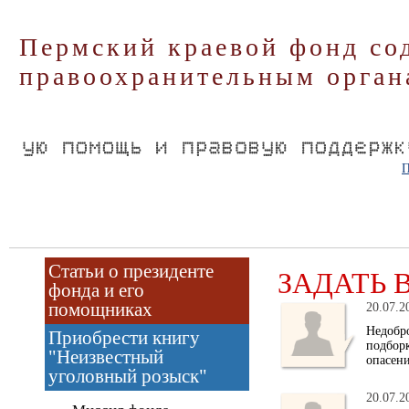
Пермский краевой фонд со
правоохранительным орган
П
Статьи о президенте
ЗАДАТЬ 
фонда и его
помощниках
20.07.2
Недобро
Приобрести книгу
подбор
"Неизвестный
опасен
уголовный розыск"
20.07.2