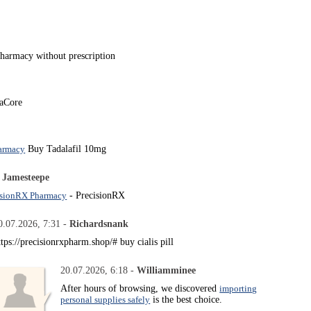
pharmacy without prescription
aCore
armacy
Buy Tadalafil 10mg
-
Jamesteepe
isionRX Pharmacy
- PrecisionRX
0.07.2026, 7:31 -
Richardsnank
ttps://precisionrxpharm.shop/# buy cialis pill
20.07.2026, 6:18 -
Williamminee
After hours of browsing, we discovered
importing
personal supplies safely
is the best choice.